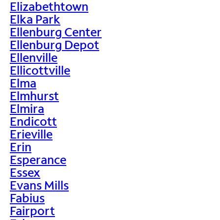
Elizabethtown
Elka Park
Ellenburg Center
Ellenburg Depot
Ellenville
Ellicottville
Elma
Elmhurst
Elmira
Endicott
Erieville
Erin
Esperance
Essex
Evans Mills
Fabius
Fairport