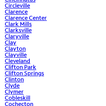
Circleville
Clarence
Clarence Center
Clark Mills
Clarksville
Claryville
Clay
Clayton
Clayville
Cleveland
Clifton Park
Clifton Springs
Clinton
Clyde
Clymer
Cobleskill
Cochecton