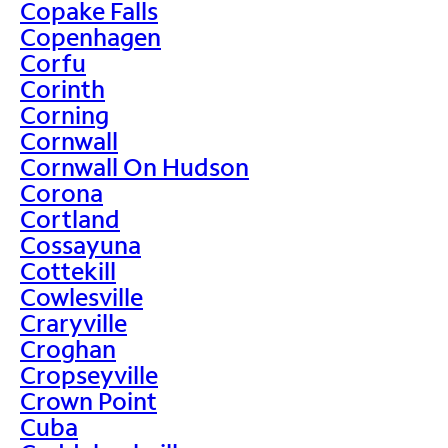
Copake Falls
Copenhagen
Corfu
Corinth
Corning
Cornwall
Cornwall On Hudson
Corona
Cortland
Cossayuna
Cottekill
Cowlesville
Craryville
Croghan
Cropseyville
Crown Point
Cuba