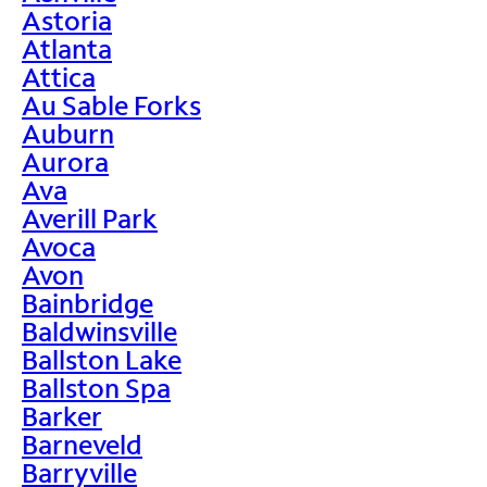
Astoria
Atlanta
Attica
Au Sable Forks
Auburn
Aurora
Ava
Averill Park
Avoca
Avon
Bainbridge
Baldwinsville
Ballston Lake
Ballston Spa
Barker
Barneveld
Barryville