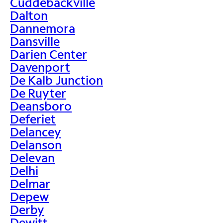
Cuddebackville
Dalton
Dannemora
Dansville
Darien Center
Davenport
De Kalb Junction
De Ruyter
Deansboro
Deferiet
Delancey
Delanson
Delevan
Delhi
Delmar
Depew
Derby
Dewitt