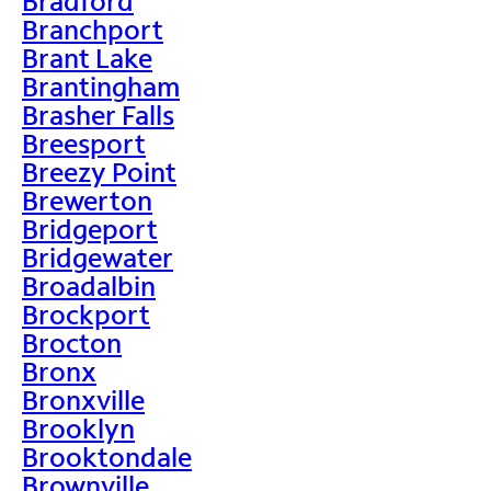
Bradford
Branchport
Brant Lake
Brantingham
Brasher Falls
Breesport
Breezy Point
Brewerton
Bridgeport
Bridgewater
Broadalbin
Brockport
Brocton
Bronx
Bronxville
Brooklyn
Brooktondale
Brownville