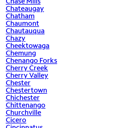
Chase Mills
Chateaugay
Chatham
Chaumont
Chautauqua
Chazy
Cheektowaga
Chemung
Chenango Forks
Cherry Creek
Cherry Valley
Chester
Chestertown
Chichester
Chittenango
Churchville
Cicero
Cincinnatus