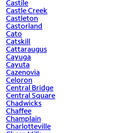
Castile
Castle Creek
Castleton
Castorland
Cato
Catskill
Cattaraugus
Cayuga
Cayuta
Cazenovia
Celoron
Central Bridge
Central Square
Chadwicks
Chaffee
Champlain
Charlotteville