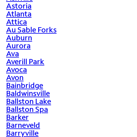
Astoria
Atlanta
Attica
Au Sable Forks
Auburn
Aurora
Ava
Averill Park
Avoca
Avon
Bainbridge
Baldwinsville
Ballston Lake
Ballston Spa
Barker
Barneveld
Barryville