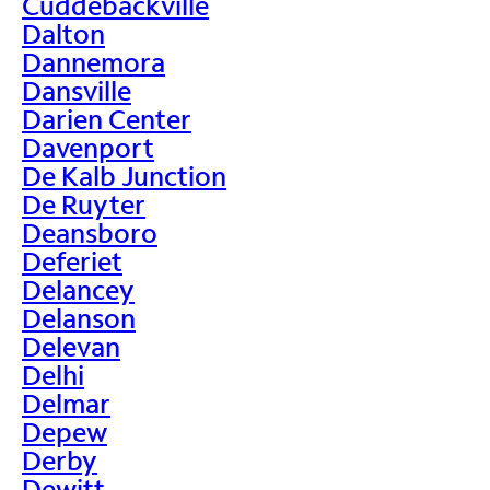
Cuddebackville
Dalton
Dannemora
Dansville
Darien Center
Davenport
De Kalb Junction
De Ruyter
Deansboro
Deferiet
Delancey
Delanson
Delevan
Delhi
Delmar
Depew
Derby
Dewitt