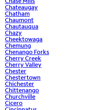
Chase Mills
Chateaugay
Chatham
Chaumont
Chautauqua
Chazy
Cheektowaga
Chemung
Chenango Forks
Cherry Creek
Cherry Valley
Chester
Chestertown
Chichester
Chittenango
Churchville
Cicero
Cincinnatus