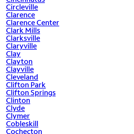
Circleville
Clarence
Clarence Center
Clark Mills
Clarksville
Claryville
Clay
Clayton
Clayville
Cleveland
Clifton Park
Clifton Springs
Clinton
Clyde
Clymer
Cobleskill
Cochecton