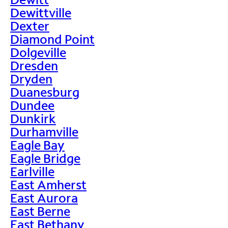
Dewittville
Dexter
Diamond Point
Dolgeville
Dresden
Dryden
Duanesburg
Dundee
Dunkirk
Durhamville
Eagle Bay
Eagle Bridge
Earlville
East Amherst
East Aurora
East Berne
East Bethany