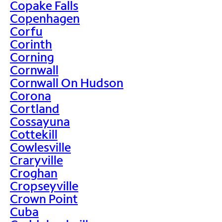
Copake Falls
Copenhagen
Corfu
Corinth
Corning
Cornwall
Cornwall On Hudson
Corona
Cortland
Cossayuna
Cottekill
Cowlesville
Craryville
Croghan
Cropseyville
Crown Point
Cuba