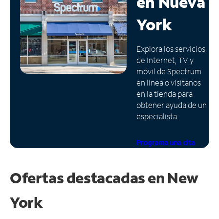
en
Nueva
Administrar
York
cuenta
Encuentra
Explora los servicios
una
de Internet, TV y
tienda
móvil de Spectrum
en línea o visítanos
en la tienda para
obtener ayuda de un
especialista.
Programa una cita
Ofertas destacadas en
New
York