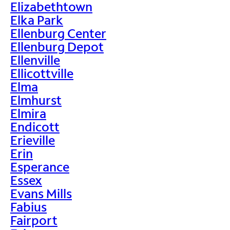
Elizabethtown
Elka Park
Ellenburg Center
Ellenburg Depot
Ellenville
Ellicottville
Elma
Elmhurst
Elmira
Endicott
Erieville
Erin
Esperance
Essex
Evans Mills
Fabius
Fairport