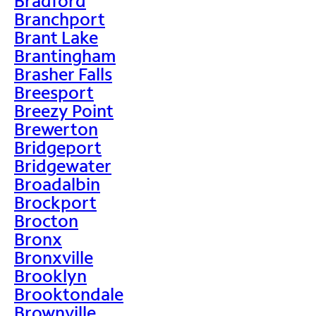
Bradford
Branchport
Brant Lake
Brantingham
Brasher Falls
Breesport
Breezy Point
Brewerton
Bridgeport
Bridgewater
Broadalbin
Brockport
Brocton
Bronx
Bronxville
Brooklyn
Brooktondale
Brownville