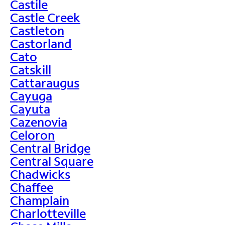
Castile
Castle Creek
Castleton
Castorland
Cato
Catskill
Cattaraugus
Cayuga
Cayuta
Cazenovia
Celoron
Central Bridge
Central Square
Chadwicks
Chaffee
Champlain
Charlotteville