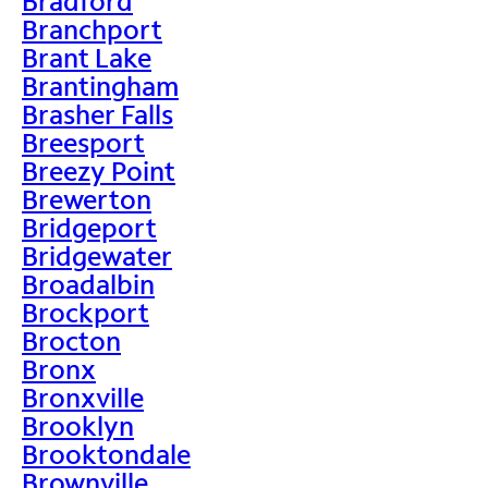
Bradford
Branchport
Brant Lake
Brantingham
Brasher Falls
Breesport
Breezy Point
Brewerton
Bridgeport
Bridgewater
Broadalbin
Brockport
Brocton
Bronx
Bronxville
Brooklyn
Brooktondale
Brownville