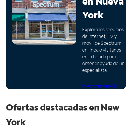
en
Nueva
Administrar
York
cuenta
Encuentra
Explora los servicios
una
de Internet, TV y
tienda
móvil de Spectrum
en línea o visítanos
en la tienda para
obtener ayuda de un
especialista.
Programa una cita
Ofertas destacadas en
New
York