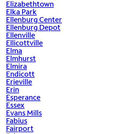
Elizabethtown
Elka Park
Ellenburg Center
Ellenburg Depot
Ellenville
Ellicottville
Elma
Elmhurst
Elmira
Endicott
Erieville
Erin
Esperance
Essex
Evans Mills
Fabius
Fairport