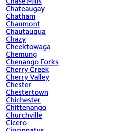
Chase Mills
Chateaugay
Chatham
Chaumont
Chautauqua
Chazy
Cheektowaga
Chemung
Chenango Forks
Cherry Creek
Cherry Valley
Chester
Chestertown
Chichester
Chittenango
Churchville
Cicero
Cincinnatus