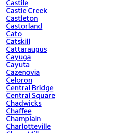
Castile
Castle Creek
Castleton
Castorland
Cato
Catskill
Cattaraugus
Cayuga
Cayuta
Cazenovia
Celoron
Central Bridge
Central Square
Chadwicks
Chaffee
Champlain
Charlotteville