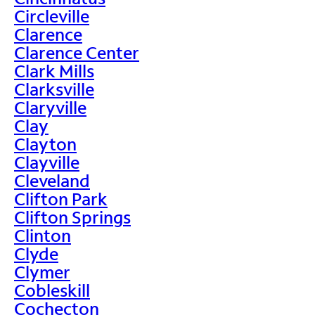
Circleville
Clarence
Clarence Center
Clark Mills
Clarksville
Claryville
Clay
Clayton
Clayville
Cleveland
Clifton Park
Clifton Springs
Clinton
Clyde
Clymer
Cobleskill
Cochecton