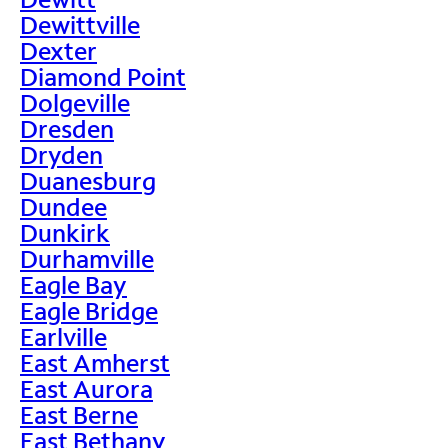
Dewittville
Dexter
Diamond Point
Dolgeville
Dresden
Dryden
Duanesburg
Dundee
Dunkirk
Durhamville
Eagle Bay
Eagle Bridge
Earlville
East Amherst
East Aurora
East Berne
East Bethany