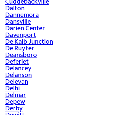
Cuddebackville
Dalton
Dannemora
Dansville
Darien Center
Davenport
De Kalb Junction
De Ruyter
Deansboro
Deferiet
Delancey
Delanson
Delevan
Delhi
Delmar
Depew
Derby
Dewitt