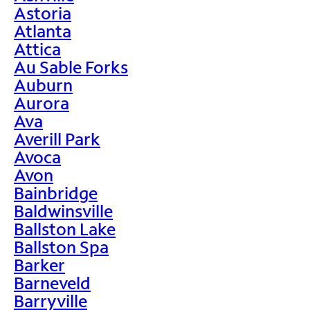
Astoria
Atlanta
Attica
Au Sable Forks
Auburn
Aurora
Ava
Averill Park
Avoca
Avon
Bainbridge
Baldwinsville
Ballston Lake
Ballston Spa
Barker
Barneveld
Barryville