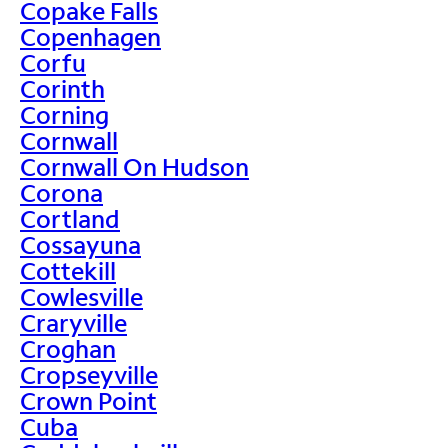
Copake Falls
Copenhagen
Corfu
Corinth
Corning
Cornwall
Cornwall On Hudson
Corona
Cortland
Cossayuna
Cottekill
Cowlesville
Craryville
Croghan
Cropseyville
Crown Point
Cuba