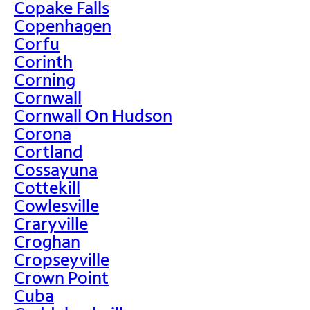
Copake Falls
Copenhagen
Corfu
Corinth
Corning
Cornwall
Cornwall On Hudson
Corona
Cortland
Cossayuna
Cottekill
Cowlesville
Craryville
Croghan
Cropseyville
Crown Point
Cuba