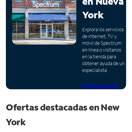
en
Nueva
Administrar
York
cuenta
Encuentra
Explora los servicios
una
de Internet, TV y
tienda
móvil de Spectrum
en línea o visítanos
en la tienda para
obtener ayuda de un
especialista.
Programa una cita
Ofertas destacadas en
New
York