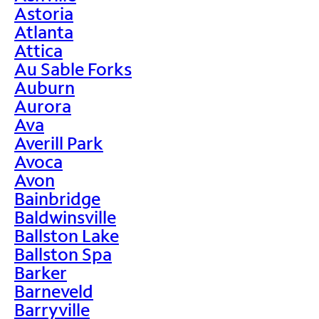
Astoria
Atlanta
Attica
Au Sable Forks
Auburn
Aurora
Ava
Averill Park
Avoca
Avon
Bainbridge
Baldwinsville
Ballston Lake
Ballston Spa
Barker
Barneveld
Barryville