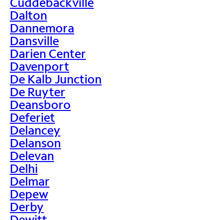
Cuddebackville
Dalton
Dannemora
Dansville
Darien Center
Davenport
De Kalb Junction
De Ruyter
Deansboro
Deferiet
Delancey
Delanson
Delevan
Delhi
Delmar
Depew
Derby
Dewitt