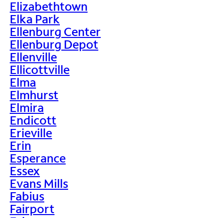
Elizabethtown
Elka Park
Ellenburg Center
Ellenburg Depot
Ellenville
Ellicottville
Elma
Elmhurst
Elmira
Endicott
Erieville
Erin
Esperance
Essex
Evans Mills
Fabius
Fairport