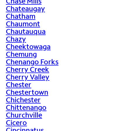
Chase Mills
Chateaugay
Chatham
Chaumont
Chautauqua
Chazy
Cheektowaga
Chemung
Chenango Forks
Cherry Creek
Cherry Valley
Chester
Chestertown
Chichester
Chittenango
Churchville
Cicero
Cincinnatus