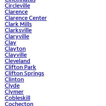
Circleville
Clarence
Clarence Center
Clark Mills
Clarksville
Claryville
Clay
Clayton
Clayville
Cleveland
Clifton Park
Clifton Springs
Clinton
Clyde
Clymer
Cobleskill
Cochecton