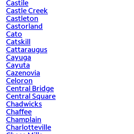
Castile
Castle Creek
Castleton
Castorland
Cato
Catskill
Cattaraugus
Cayuga
Cayuta
Cazenovia
Celoron
Central Bridge
Central Square
Chadwicks
Chaffee
Champlain
Charlotteville