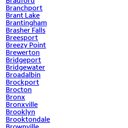
Bradford
Branchport
Brant Lake
Brantingham
Brasher Falls
Breesport
Breezy Point
Brewerton
Bridgeport
Bridgewater
Broadalbin
Brockport
Brocton
Bronx
Bronxville
Brooklyn
Brooktondale
Brownville