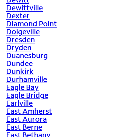
Dewittville
Dexter
Diamond Point
Dolgeville
Dresden
Dryden
Duanesburg
Dundee
Dunkirk
Durhamville
Eagle Bay
Eagle Bridge
Earlville
East Amherst
East Aurora
East Berne
East Bethany