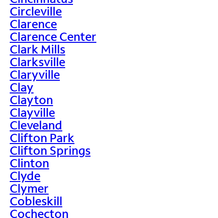
Circleville
Clarence
Clarence Center
Clark Mills
Clarksville
Claryville
Clay
Clayton
Clayville
Cleveland
Clifton Park
Clifton Springs
Clinton
Clyde
Clymer
Cobleskill
Cochecton