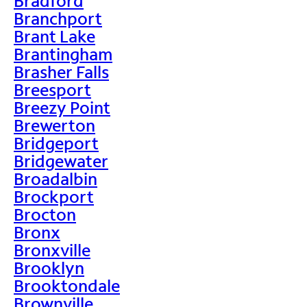
Bradford
Branchport
Brant Lake
Brantingham
Brasher Falls
Breesport
Breezy Point
Brewerton
Bridgeport
Bridgewater
Broadalbin
Brockport
Brocton
Bronx
Bronxville
Brooklyn
Brooktondale
Brownville