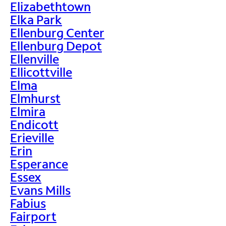
Elizabethtown
Elka Park
Ellenburg Center
Ellenburg Depot
Ellenville
Ellicottville
Elma
Elmhurst
Elmira
Endicott
Erieville
Erin
Esperance
Essex
Evans Mills
Fabius
Fairport