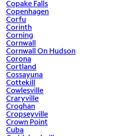
Copake Falls
Copenhagen
Corfu
Corinth
Corning
Cornwall
Cornwall On Hudson
Corona
Cortland
Cossayuna
Cottekill
Cowlesville
Craryville
Croghan
Cropseyville
Crown Point
Cuba