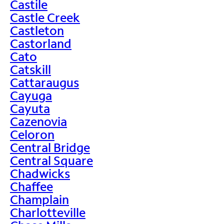
Castile
Castle Creek
Castleton
Castorland
Cato
Catskill
Cattaraugus
Cayuga
Cayuta
Cazenovia
Celoron
Central Bridge
Central Square
Chadwicks
Chaffee
Champlain
Charlotteville