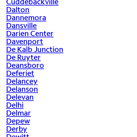
Cuddebackville
Dalton
Dannemora
Dansville
Darien Center
Davenport
De Kalb Junction
De Ruyter
Deansboro
Deferiet
Delancey
Delanson
Delevan
Delhi
Delmar
Depew
Derby
Dewitt