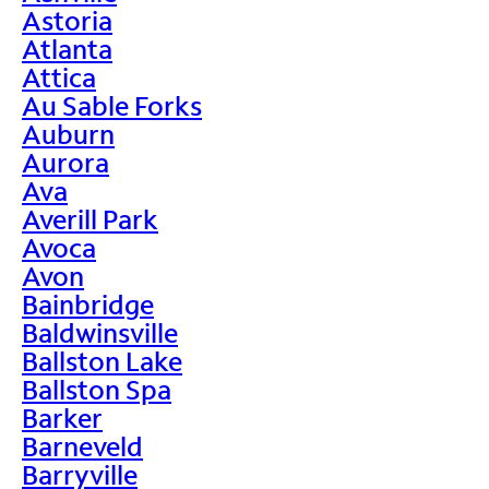
Astoria
Atlanta
Attica
Au Sable Forks
Auburn
Aurora
Ava
Averill Park
Avoca
Avon
Bainbridge
Baldwinsville
Ballston Lake
Ballston Spa
Barker
Barneveld
Barryville