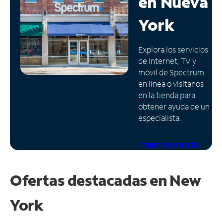
en
Nueva
Administrar
York
cuenta
Encuentra
Explora los servicios
una
de Internet, TV y
tienda
móvil de Spectrum
en línea o visítanos
en la tienda para
obtener ayuda de un
especialista.
Programa una cita
Ofertas destacadas en
New
York