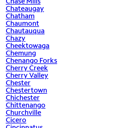
Chase Mills
Chateaugay
Chatham
Chaumont
Chautauqua
Chazy
Cheektowaga
Chemung
Chenango Forks
Cherry Creek
Cherry Valley
Chester
Chestertown
Chichester
Chittenango
Churchville
Cicero
Cincinnatus