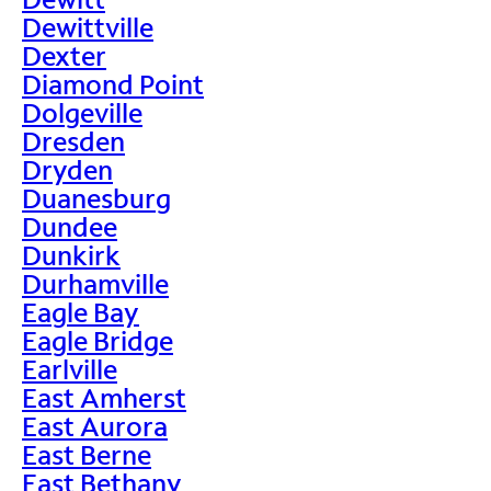
Dewittville
Dexter
Diamond Point
Dolgeville
Dresden
Dryden
Duanesburg
Dundee
Dunkirk
Durhamville
Eagle Bay
Eagle Bridge
Earlville
East Amherst
East Aurora
East Berne
East Bethany