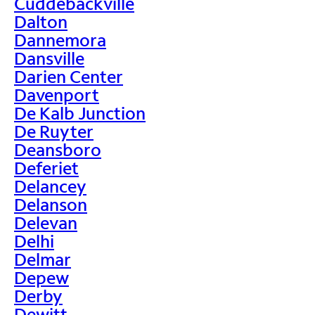
Cuddebackville
Dalton
Dannemora
Dansville
Darien Center
Davenport
De Kalb Junction
De Ruyter
Deansboro
Deferiet
Delancey
Delanson
Delevan
Delhi
Delmar
Depew
Derby
Dewitt