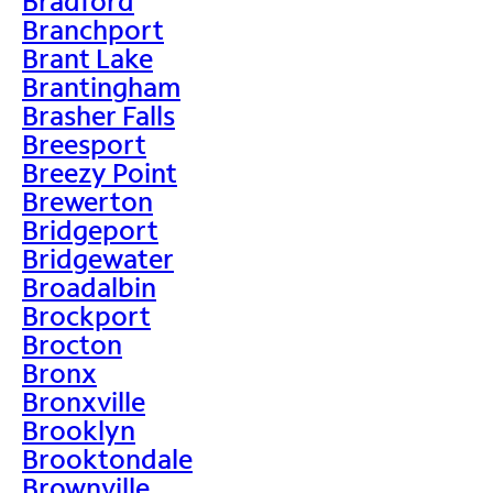
Bradford
Branchport
Brant Lake
Brantingham
Brasher Falls
Breesport
Breezy Point
Brewerton
Bridgeport
Bridgewater
Broadalbin
Brockport
Brocton
Bronx
Bronxville
Brooklyn
Brooktondale
Brownville