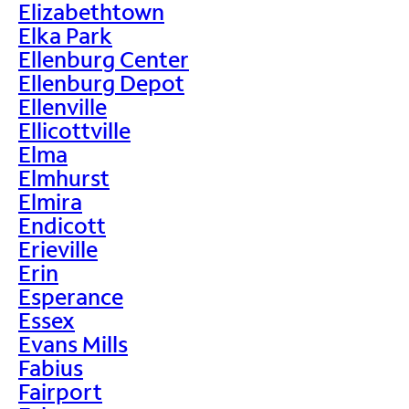
Elizabethtown
Elka Park
Ellenburg Center
Ellenburg Depot
Ellenville
Ellicottville
Elma
Elmhurst
Elmira
Endicott
Erieville
Erin
Esperance
Essex
Evans Mills
Fabius
Fairport