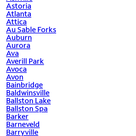
Astoria
Atlanta
Attica
Au Sable Forks
Auburn
Aurora
Ava
Averill Park
Avoca
Avon
Bainbridge
Baldwinsville
Ballston Lake
Ballston Spa
Barker
Barneveld
Barryville