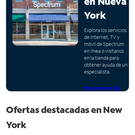
en
Nueva
Administrar
York
cuenta
Encuentra
Explora los servicios
una
de Internet, TV y
tienda
móvil de Spectrum
en línea o visítanos
en la tienda para
obtener ayuda de un
especialista.
Programa una cita
Ofertas destacadas en
New
York