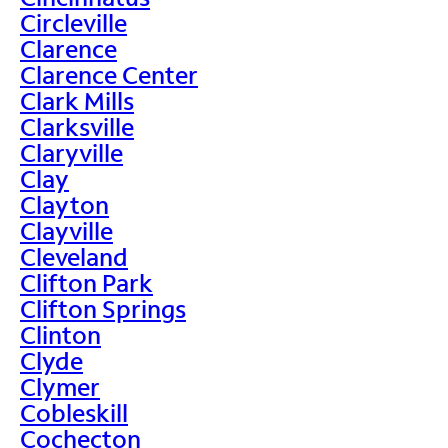
Circleville
Clarence
Clarence Center
Clark Mills
Clarksville
Claryville
Clay
Clayton
Clayville
Cleveland
Clifton Park
Clifton Springs
Clinton
Clyde
Clymer
Cobleskill
Cochecton