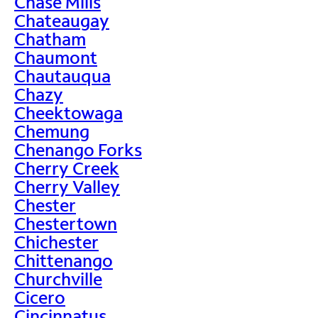
Chase Mills
Chateaugay
Chatham
Chaumont
Chautauqua
Chazy
Cheektowaga
Chemung
Chenango Forks
Cherry Creek
Cherry Valley
Chester
Chestertown
Chichester
Chittenango
Churchville
Cicero
Cincinnatus