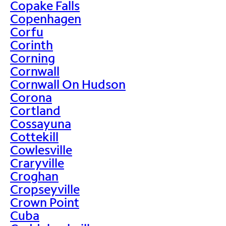
Copake Falls
Copenhagen
Corfu
Corinth
Corning
Cornwall
Cornwall On Hudson
Corona
Cortland
Cossayuna
Cottekill
Cowlesville
Craryville
Croghan
Cropseyville
Crown Point
Cuba