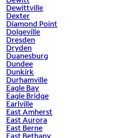
Dewittville
Dexter
Diamond Point
Dolgeville
Dresden
Dryden
Duanesburg
Dundee
Dunkirk
Durhamville
Eagle Bay
Eagle Bridge
Earlville
East Amherst
East Aurora
East Berne
East Bethany