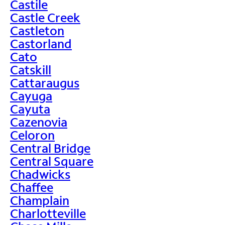
Castile
Castle Creek
Castleton
Castorland
Cato
Catskill
Cattaraugus
Cayuga
Cayuta
Cazenovia
Celoron
Central Bridge
Central Square
Chadwicks
Chaffee
Champlain
Charlotteville