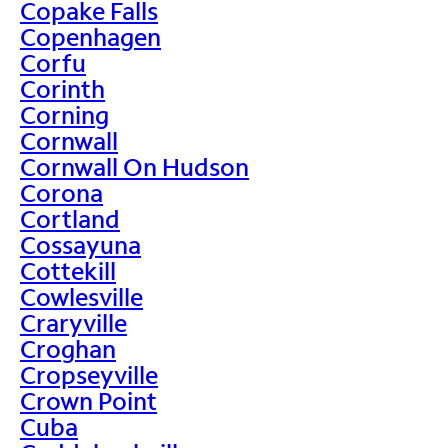
Copake Falls
Copenhagen
Corfu
Corinth
Corning
Cornwall
Cornwall On Hudson
Corona
Cortland
Cossayuna
Cottekill
Cowlesville
Craryville
Croghan
Cropseyville
Crown Point
Cuba