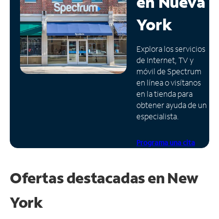
en
Nueva
Administrar
York
cuenta
Encuentra
Explora los servicios
una
de Internet, TV y
tienda
móvil de Spectrum
en línea o visítanos
en la tienda para
obtener ayuda de un
especialista.
Programa una cita
Ofertas destacadas en
New
York