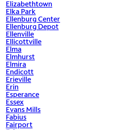
Elizabethtown
Elka Park
Ellenburg Center
Ellenburg Depot
Ellenville
Ellicottville
Elma
Elmhurst
Elmira
Endicott
Erieville
Erin
Esperance
Essex
Evans Mills
Fabius
Fairport