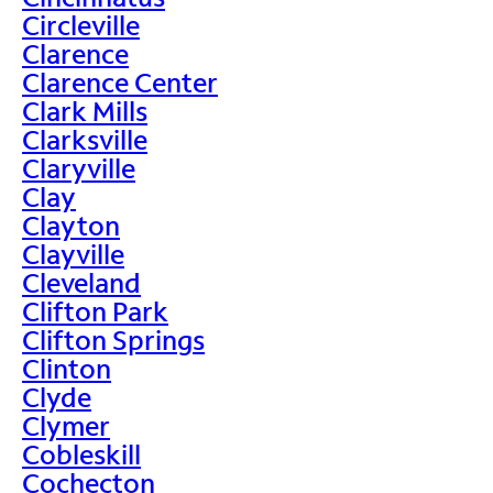
Circleville
Clarence
Clarence Center
Clark Mills
Clarksville
Claryville
Clay
Clayton
Clayville
Cleveland
Clifton Park
Clifton Springs
Clinton
Clyde
Clymer
Cobleskill
Cochecton