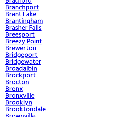
Bradford
Branchport
Brant Lake
Brantingham
Brasher Falls
Breesport
Breezy Point
Brewerton
Bridgeport
Bridgewater
Broadalbin
Brockport
Brocton
Bronx
Bronxville
Brooklyn
Brooktondale
Brownville