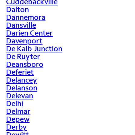
Cuddebackville
Dalton
Dannemora
Dansville
Darien Center
Davenport
De Kalb Junction
De Ruyter
Deansboro
Deferiet
Delancey
Delanson
Delevan
Delhi
Delmar
Depew
Derby
Dewitt