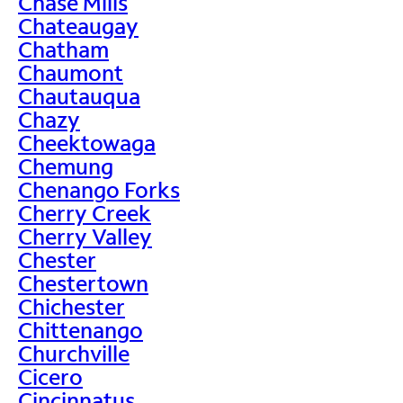
Chase Mills
Chateaugay
Chatham
Chaumont
Chautauqua
Chazy
Cheektowaga
Chemung
Chenango Forks
Cherry Creek
Cherry Valley
Chester
Chestertown
Chichester
Chittenango
Churchville
Cicero
Cincinnatus