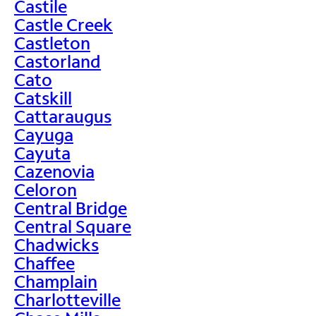
Castile
Castle Creek
Castleton
Castorland
Cato
Catskill
Cattaraugus
Cayuga
Cayuta
Cazenovia
Celoron
Central Bridge
Central Square
Chadwicks
Chaffee
Champlain
Charlotteville