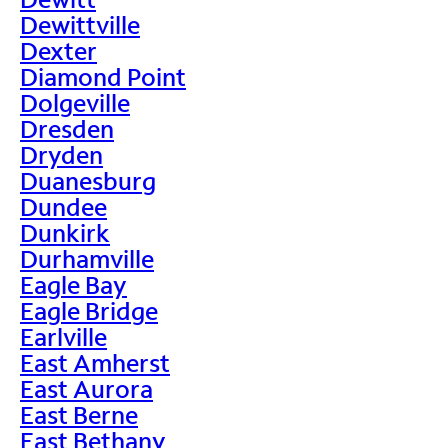
Dewittville
Dexter
Diamond Point
Dolgeville
Dresden
Dryden
Duanesburg
Dundee
Dunkirk
Durhamville
Eagle Bay
Eagle Bridge
Earlville
East Amherst
East Aurora
East Berne
East Bethany