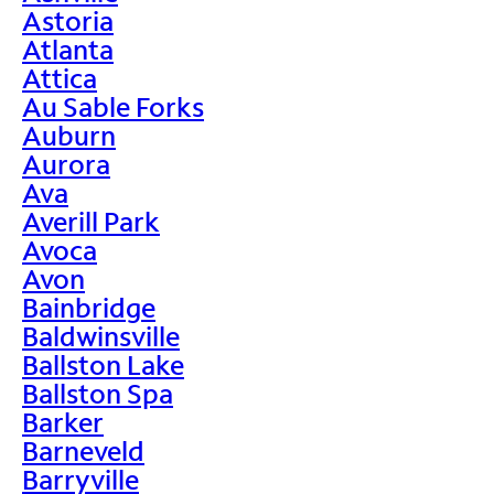
Astoria
Atlanta
Attica
Au Sable Forks
Auburn
Aurora
Ava
Averill Park
Avoca
Avon
Bainbridge
Baldwinsville
Ballston Lake
Ballston Spa
Barker
Barneveld
Barryville