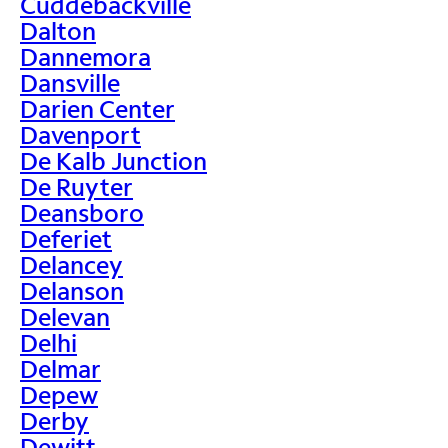
Cuddebackville
Dalton
Dannemora
Dansville
Darien Center
Davenport
De Kalb Junction
De Ruyter
Deansboro
Deferiet
Delancey
Delanson
Delevan
Delhi
Delmar
Depew
Derby
Dewitt