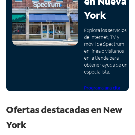
en
Nueva
Administrar
York
cuenta
Encuentra
Explora los servicios
una
de Internet, TV y
tienda
móvil de Spectrum
en línea o visítanos
en la tienda para
obtener ayuda de un
especialista.
Programa una cita
Ofertas destacadas en
New
York