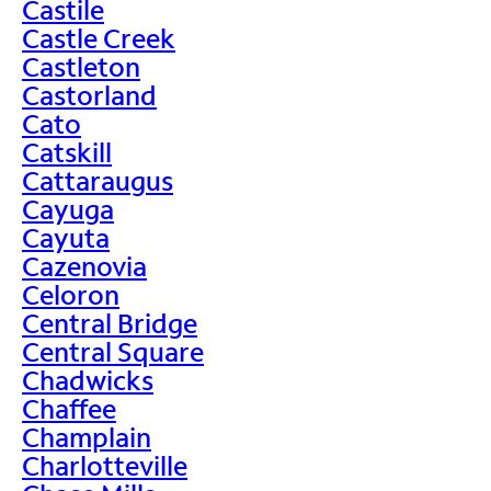
Castile
Castle Creek
Castleton
Castorland
Cato
Catskill
Cattaraugus
Cayuga
Cayuta
Cazenovia
Celoron
Central Bridge
Central Square
Chadwicks
Chaffee
Champlain
Charlotteville