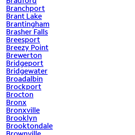
Bradford
Branchport
Brant Lake
Brantingham
Brasher Falls
Breesport
Breezy Point
Brewerton
Bridgeport
Bridgewater
Broadalbin
Brockport
Brocton
Bronx
Bronxville
Brooklyn
Brooktondale
Brownville