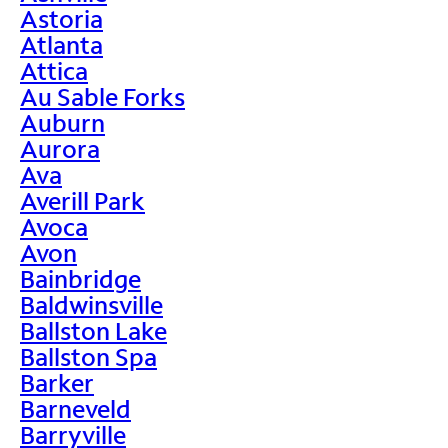
Astoria
Atlanta
Attica
Au Sable Forks
Auburn
Aurora
Ava
Averill Park
Avoca
Avon
Bainbridge
Baldwinsville
Ballston Lake
Ballston Spa
Barker
Barneveld
Barryville