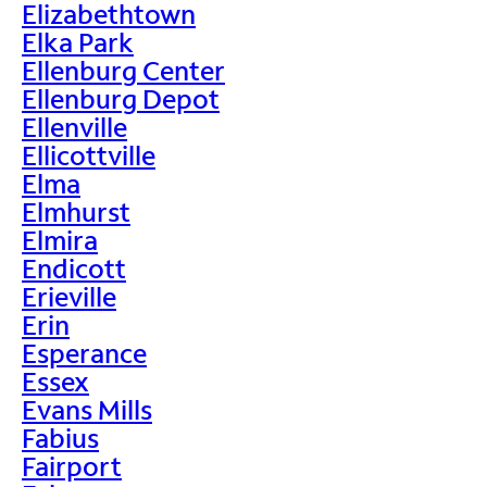
Elizabethtown
Elka Park
Ellenburg Center
Ellenburg Depot
Ellenville
Ellicottville
Elma
Elmhurst
Elmira
Endicott
Erieville
Erin
Esperance
Essex
Evans Mills
Fabius
Fairport