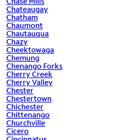
Chase Mills
Chateaugay
Chatham
Chaumont
Chautauqua
Chazy
Cheektowaga
Chemung
Chenango Forks
Cherry Creek
Cherry Valley
Chester
Chestertown
Chichester
Chittenango
Churchville
Cicero
Cincinnatus