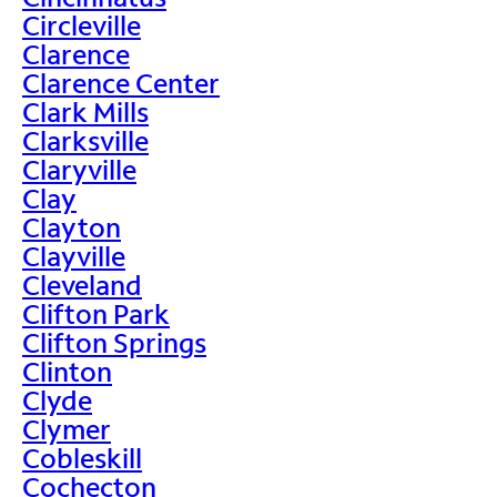
Circleville
Clarence
Clarence Center
Clark Mills
Clarksville
Claryville
Clay
Clayton
Clayville
Cleveland
Clifton Park
Clifton Springs
Clinton
Clyde
Clymer
Cobleskill
Cochecton