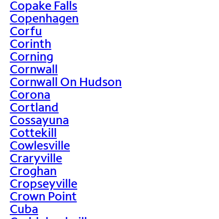
Copake Falls
Copenhagen
Corfu
Corinth
Corning
Cornwall
Cornwall On Hudson
Corona
Cortland
Cossayuna
Cottekill
Cowlesville
Craryville
Croghan
Cropseyville
Crown Point
Cuba