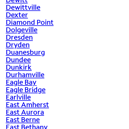
Dewittville
Dexter
Diamond Point
Dolgeville
Dresden
Dryden
Duanesburg
Dundee
Dunkirk
Durhamville
Eagle Bay
Eagle Bridge
Earlville
East Amherst
East Aurora
East Berne
East Bethany