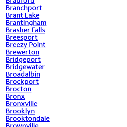
Bradford
Branchport
Brant Lake
Brantingham
Brasher Falls
Breesport
Breezy Point
Brewerton
Bridgeport
Bridgewater
Broadalbin
Brockport
Brocton
Bronx
Bronxville
Brooklyn
Brooktondale
Brownville