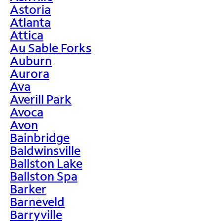
Astoria
Atlanta
Attica
Au Sable Forks
Auburn
Aurora
Ava
Averill Park
Avoca
Avon
Bainbridge
Baldwinsville
Ballston Lake
Ballston Spa
Barker
Barneveld
Barryville