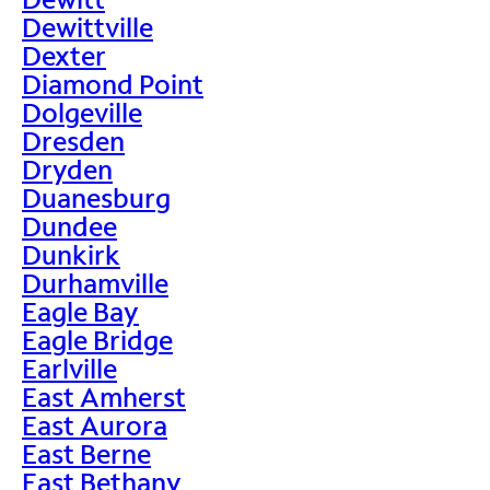
Dewittville
Dexter
Diamond Point
Dolgeville
Dresden
Dryden
Duanesburg
Dundee
Dunkirk
Durhamville
Eagle Bay
Eagle Bridge
Earlville
East Amherst
East Aurora
East Berne
East Bethany