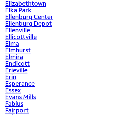
Elizabethtown
Elka Park
Ellenburg Center
Ellenburg Depot
Ellenville
Ellicottville
Elma
Elmhurst
Elmira
Endicott
Erieville
Erin
Esperance
Essex
Evans Mills
Fabius
Fairport