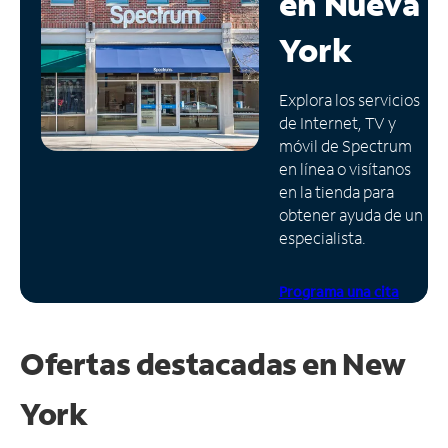
en
Nueva
Administrar
York
cuenta
Encuentra
Explora los servicios
una
de Internet, TV y
tienda
móvil de Spectrum
en línea o visítanos
en la tienda para
obtener ayuda de un
especialista.
Programa una cita
Ofertas destacadas en
New
York