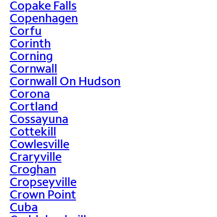
Copake Falls
Copenhagen
Corfu
Corinth
Corning
Cornwall
Cornwall On Hudson
Corona
Cortland
Cossayuna
Cottekill
Cowlesville
Craryville
Croghan
Cropseyville
Crown Point
Cuba