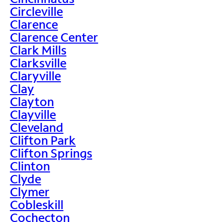
Circleville
Clarence
Clarence Center
Clark Mills
Clarksville
Claryville
Clay
Clayton
Clayville
Cleveland
Clifton Park
Clifton Springs
Clinton
Clyde
Clymer
Cobleskill
Cochecton