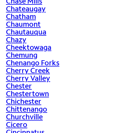
Chase Mills
Chateaugay
Chatham
Chaumont
Chautauqua
Chazy
Cheektowaga
Chemung
Chenango Forks
Cherry Creek
Cherry Valley
Chester
Chestertown
Chichester
Chittenango
Churchville
Cicero
Cincinnatus