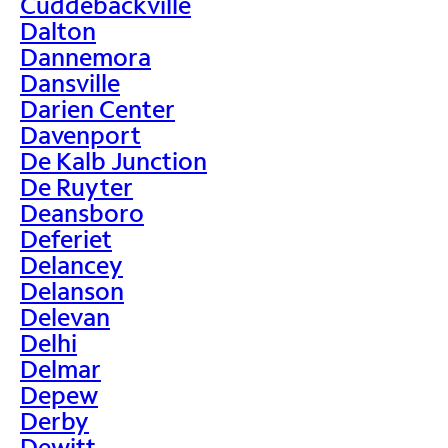
Cuddebackville
Dalton
Dannemora
Dansville
Darien Center
Davenport
De Kalb Junction
De Ruyter
Deansboro
Deferiet
Delancey
Delanson
Delevan
Delhi
Delmar
Depew
Derby
Dewitt