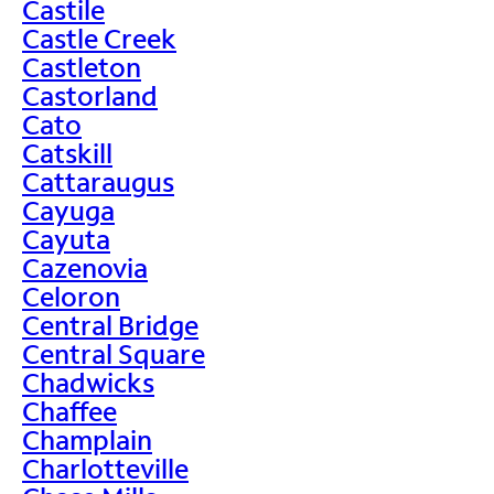
Castile
Castle Creek
Castleton
Castorland
Cato
Catskill
Cattaraugus
Cayuga
Cayuta
Cazenovia
Celoron
Central Bridge
Central Square
Chadwicks
Chaffee
Champlain
Charlotteville