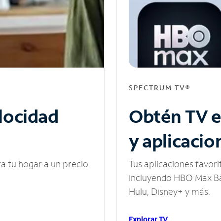
SPECTRUM TV®
elocidad
Obtén TV e
y aplicacio
ra tu hogar a un precio
Tus aplicaciones favori
incluyendo HBO Max Ba
Hulu, Disney+ y más.
Explorar TV