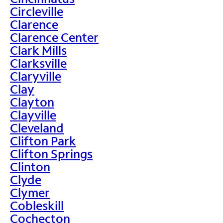
Circleville
Clarence
Clarence Center
Clark Mills
Clarksville
Claryville
Clay
Clayton
Clayville
Cleveland
Clifton Park
Clifton Springs
Clinton
Clyde
Clymer
Cobleskill
Cochecton