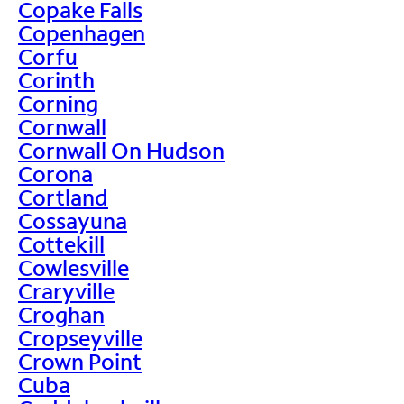
Copake Falls
Copenhagen
Corfu
Corinth
Corning
Cornwall
Cornwall On Hudson
Corona
Cortland
Cossayuna
Cottekill
Cowlesville
Craryville
Croghan
Cropseyville
Crown Point
Cuba