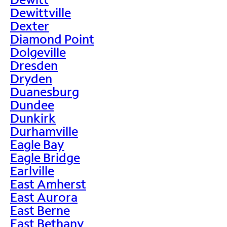
Dewittville
Dexter
Diamond Point
Dolgeville
Dresden
Dryden
Duanesburg
Dundee
Dunkirk
Durhamville
Eagle Bay
Eagle Bridge
Earlville
East Amherst
East Aurora
East Berne
East Bethany