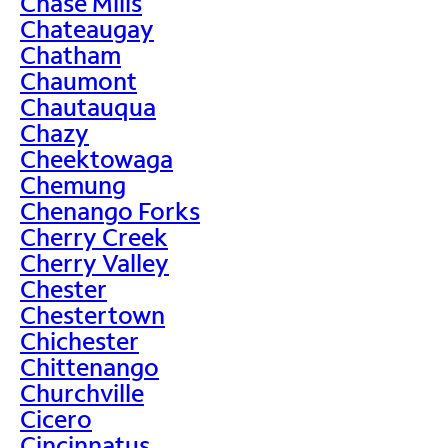
Chase Mills
Chateaugay
Chatham
Chaumont
Chautauqua
Chazy
Cheektowaga
Chemung
Chenango Forks
Cherry Creek
Cherry Valley
Chester
Chestertown
Chichester
Chittenango
Churchville
Cicero
Cincinnatus