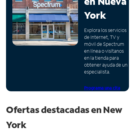
en
Nueva
Administrar
York
cuenta
Encuentra
Explora los servicios
una
de Internet, TV y
tienda
móvil de Spectrum
en línea o visítanos
en la tienda para
obtener ayuda de un
especialista.
Programa una cita
Ofertas destacadas en
New
York