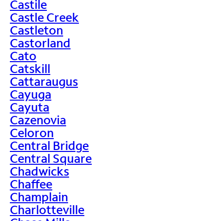
Castile
Castle Creek
Castleton
Castorland
Cato
Catskill
Cattaraugus
Cayuga
Cayuta
Cazenovia
Celoron
Central Bridge
Central Square
Chadwicks
Chaffee
Champlain
Charlotteville