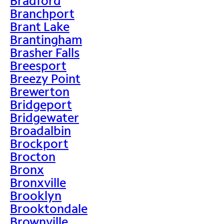
Bradford
Branchport
Brant Lake
Brantingham
Brasher Falls
Breesport
Breezy Point
Brewerton
Bridgeport
Bridgewater
Broadalbin
Brockport
Brocton
Bronx
Bronxville
Brooklyn
Brooktondale
Brownville