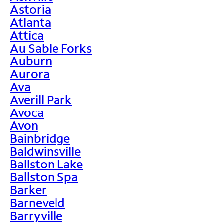
Astoria
Atlanta
Attica
Au Sable Forks
Auburn
Aurora
Ava
Averill Park
Avoca
Avon
Bainbridge
Baldwinsville
Ballston Lake
Ballston Spa
Barker
Barneveld
Barryville