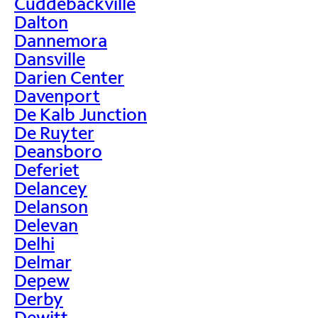
Cuddebackville
Dalton
Dannemora
Dansville
Darien Center
Davenport
De Kalb Junction
De Ruyter
Deansboro
Deferiet
Delancey
Delanson
Delevan
Delhi
Delmar
Depew
Derby
Dewitt