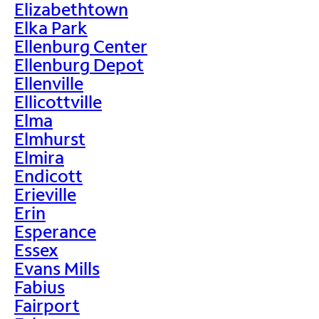
Elizabethtown
Elka Park
Ellenburg Center
Ellenburg Depot
Ellenville
Ellicottville
Elma
Elmhurst
Elmira
Endicott
Erieville
Erin
Esperance
Essex
Evans Mills
Fabius
Fairport