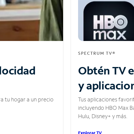
SPECTRUM TV®
elocidad
Obtén TV e
y aplicacio
ra tu hogar a un precio
Tus aplicaciones favori
incluyendo HBO Max Ba
Hulu, Disney+ y más.
Explorar TV