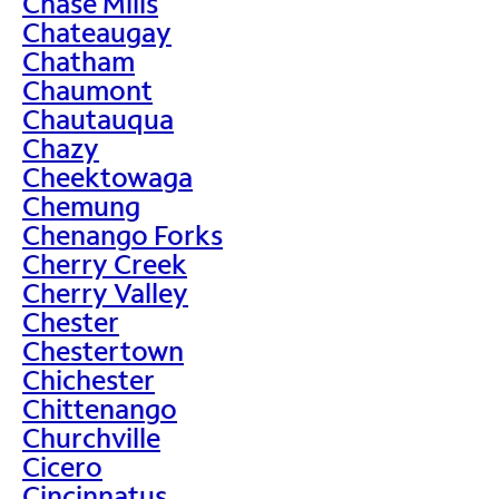
Chase Mills
Chateaugay
Chatham
Chaumont
Chautauqua
Chazy
Cheektowaga
Chemung
Chenango Forks
Cherry Creek
Cherry Valley
Chester
Chestertown
Chichester
Chittenango
Churchville
Cicero
Cincinnatus