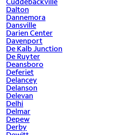
Cuddebackville
Dalton
Dannemora
Dansville
Darien Center
Davenport
De Kalb Junction
De Ruyter
Deansboro
Deferiet
Delancey
Delanson
Delevan
Delhi
Delmar
Depew
Derby
Dewitt