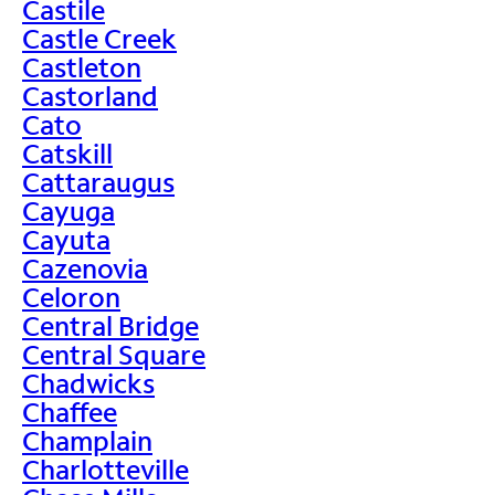
Castile
Castle Creek
Castleton
Castorland
Cato
Catskill
Cattaraugus
Cayuga
Cayuta
Cazenovia
Celoron
Central Bridge
Central Square
Chadwicks
Chaffee
Champlain
Charlotteville