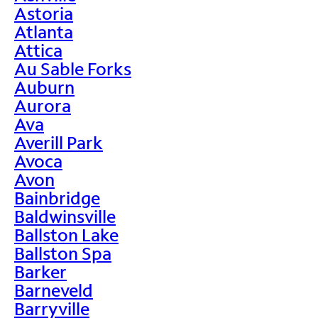
Astoria
Atlanta
Attica
Au Sable Forks
Auburn
Aurora
Ava
Averill Park
Avoca
Avon
Bainbridge
Baldwinsville
Ballston Lake
Ballston Spa
Barker
Barneveld
Barryville