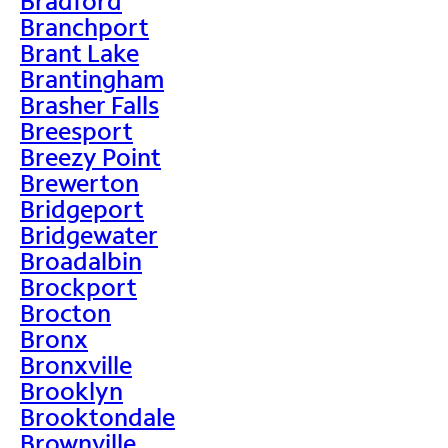
Bradford
Branchport
Brant Lake
Brantingham
Brasher Falls
Breesport
Breezy Point
Brewerton
Bridgeport
Bridgewater
Broadalbin
Brockport
Brocton
Bronx
Bronxville
Brooklyn
Brooktondale
Brownville