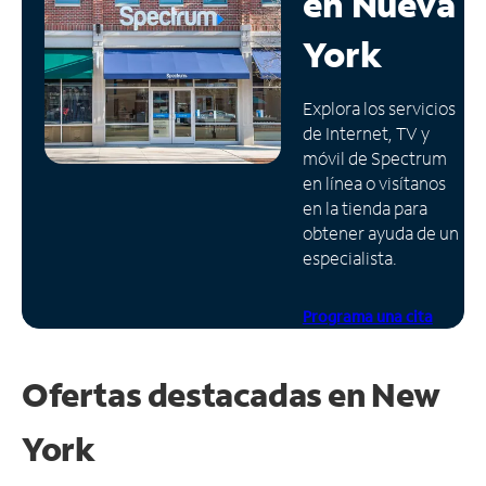
en
Nueva
Administrar
York
cuenta
Encuentra
Explora los servicios
una
de Internet, TV y
tienda
móvil de Spectrum
en línea o visítanos
en la tienda para
obtener ayuda de un
especialista.
Programa una cita
Ofertas destacadas en
New
York