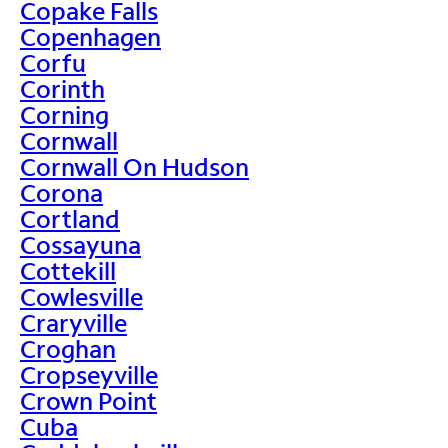
Copake Falls
Copenhagen
Corfu
Corinth
Corning
Cornwall
Cornwall On Hudson
Corona
Cortland
Cossayuna
Cottekill
Cowlesville
Craryville
Croghan
Cropseyville
Crown Point
Cuba