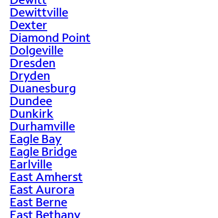
Dewittville
Dexter
Diamond Point
Dolgeville
Dresden
Dryden
Duanesburg
Dundee
Dunkirk
Durhamville
Eagle Bay
Eagle Bridge
Earlville
East Amherst
East Aurora
East Berne
East Bethany