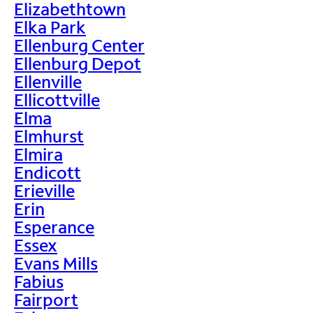
Elizabethtown
Elka Park
Ellenburg Center
Ellenburg Depot
Ellenville
Ellicottville
Elma
Elmhurst
Elmira
Endicott
Erieville
Erin
Esperance
Essex
Evans Mills
Fabius
Fairport