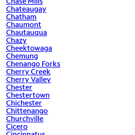
Chase Mills
Chateaugay
Chatham
Chaumont
Chautauqua
Chazy
Cheektowaga
Chemung
Chenango Forks
Cherry Creek
Cherry Valley
Chester
Chestertown
Chichester
Chittenango
Churchville
Cicero
Cincinnatus