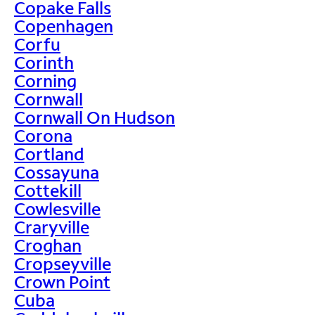
Copake Falls
Copenhagen
Corfu
Corinth
Corning
Cornwall
Cornwall On Hudson
Corona
Cortland
Cossayuna
Cottekill
Cowlesville
Craryville
Croghan
Cropseyville
Crown Point
Cuba