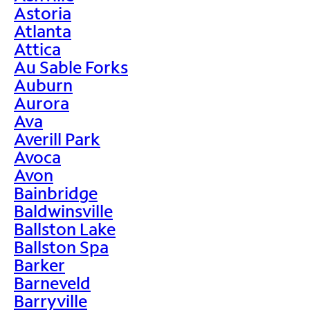
Astoria
Atlanta
Attica
Au Sable Forks
Auburn
Aurora
Ava
Averill Park
Avoca
Avon
Bainbridge
Baldwinsville
Ballston Lake
Ballston Spa
Barker
Barneveld
Barryville