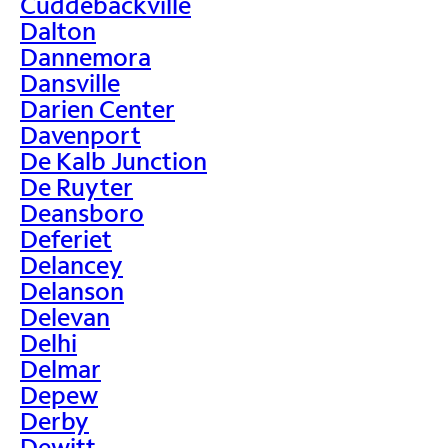
Cuddebackville
Dalton
Dannemora
Dansville
Darien Center
Davenport
De Kalb Junction
De Ruyter
Deansboro
Deferiet
Delancey
Delanson
Delevan
Delhi
Delmar
Depew
Derby
Dewitt