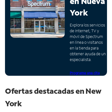
en
Nueva
Administrar
York
cuenta
Encuentra
Explora los servicios
una
de Internet, TV y
tienda
móvil de Spectrum
en línea o visítanos
en la tienda para
obtener ayuda de un
especialista.
Programa una cita
Ofertas destacadas en
New
York