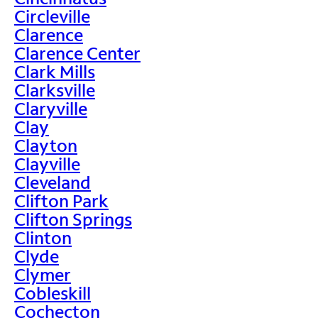
Circleville
Clarence
Clarence Center
Clark Mills
Clarksville
Claryville
Clay
Clayton
Clayville
Cleveland
Clifton Park
Clifton Springs
Clinton
Clyde
Clymer
Cobleskill
Cochecton