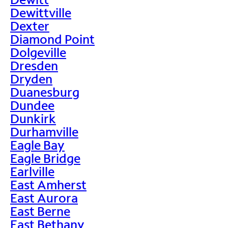
Dewittville
Dexter
Diamond Point
Dolgeville
Dresden
Dryden
Duanesburg
Dundee
Dunkirk
Durhamville
Eagle Bay
Eagle Bridge
Earlville
East Amherst
East Aurora
East Berne
East Bethany