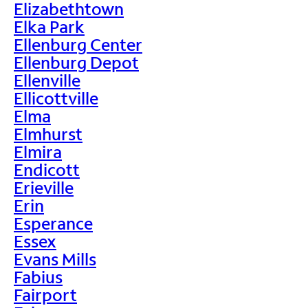
Elizabethtown
Elka Park
Ellenburg Center
Ellenburg Depot
Ellenville
Ellicottville
Elma
Elmhurst
Elmira
Endicott
Erieville
Erin
Esperance
Essex
Evans Mills
Fabius
Fairport