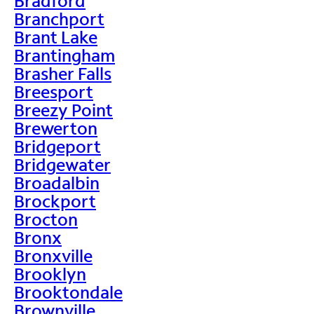
Bradford
Branchport
Brant Lake
Brantingham
Brasher Falls
Breesport
Breezy Point
Brewerton
Bridgeport
Bridgewater
Broadalbin
Brockport
Brocton
Bronx
Bronxville
Brooklyn
Brooktondale
Brownville