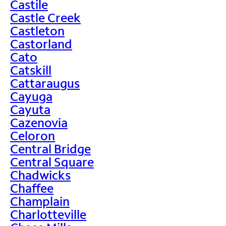
Castile
Castle Creek
Castleton
Castorland
Cato
Catskill
Cattaraugus
Cayuga
Cayuta
Cazenovia
Celoron
Central Bridge
Central Square
Chadwicks
Chaffee
Champlain
Charlotteville