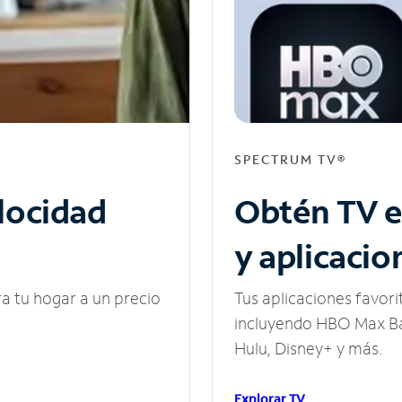
SPECTRUM TV®
elocidad
Obtén TV e
y aplicacio
ra tu hogar a un precio
Tus aplicaciones favori
incluyendo HBO Max Ba
Hulu, Disney+ y más.
Explorar TV