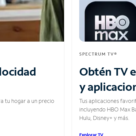
SPECTRUM TV®
elocidad
Obtén TV e
y aplicacio
ra tu hogar a un precio
Tus aplicaciones favori
incluyendo HBO Max Ba
Hulu, Disney+ y más.
Explorar TV