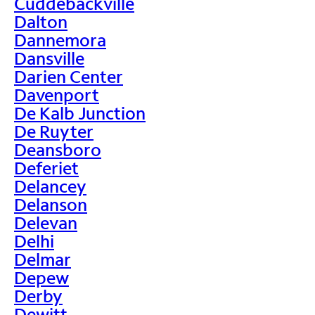
Cuddebackville
Dalton
Dannemora
Dansville
Darien Center
Davenport
De Kalb Junction
De Ruyter
Deansboro
Deferiet
Delancey
Delanson
Delevan
Delhi
Delmar
Depew
Derby
Dewitt