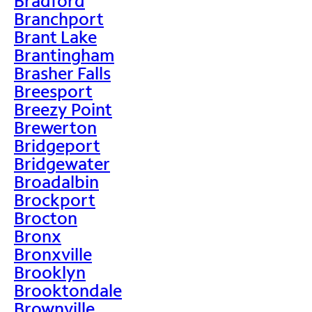
Bradford
Branchport
Brant Lake
Brantingham
Brasher Falls
Breesport
Breezy Point
Brewerton
Bridgeport
Bridgewater
Broadalbin
Brockport
Brocton
Bronx
Bronxville
Brooklyn
Brooktondale
Brownville