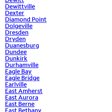
Dewittville
Dexter
Diamond Point
Dolgeville
Dresden
Dryden
Duanesburg
Dundee
Dunkirk
Durhamville
Eagle Bay
Eagle Bridge
Earlville
East Amherst
East Aurora
East Berne
East Bethany