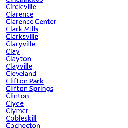
Circleville
Clarence
Clarence Center
Clark Mills
Clarksville
Claryville
Clay
Clayton
Clayville
Cleveland
Clifton Park
Clifton Springs
Clinton
Clyde
Clymer
Cobleskill
Cochecton