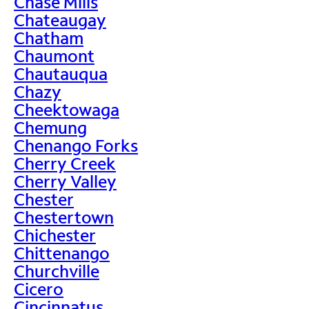
Chase Mills
Chateaugay
Chatham
Chaumont
Chautauqua
Chazy
Cheektowaga
Chemung
Chenango Forks
Cherry Creek
Cherry Valley
Chester
Chestertown
Chichester
Chittenango
Churchville
Cicero
Cincinnatus