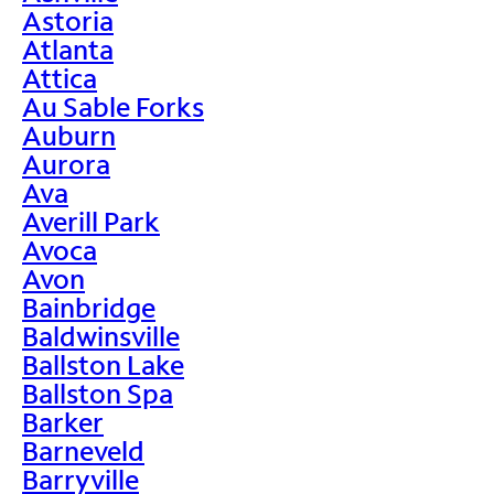
Astoria
Atlanta
Attica
Au Sable Forks
Auburn
Aurora
Ava
Averill Park
Avoca
Avon
Bainbridge
Baldwinsville
Ballston Lake
Ballston Spa
Barker
Barneveld
Barryville