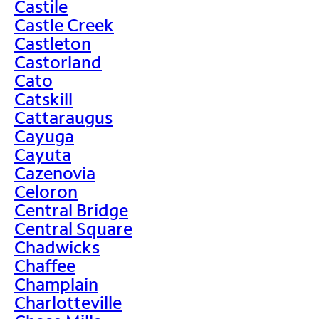
Castile
Castle Creek
Castleton
Castorland
Cato
Catskill
Cattaraugus
Cayuga
Cayuta
Cazenovia
Celoron
Central Bridge
Central Square
Chadwicks
Chaffee
Champlain
Charlotteville