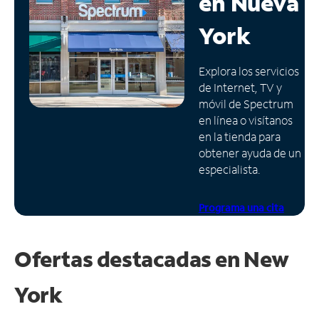
en
Nueva
Administrar
York
cuenta
Encuentra
Explora los servicios
una
de Internet, TV y
tienda
móvil de Spectrum
en línea o visítanos
en la tienda para
obtener ayuda de un
especialista.
Programa una cita
Ofertas destacadas en
New
York