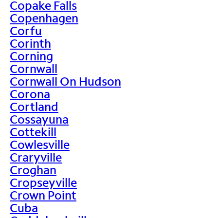
Copake Falls
Copenhagen
Corfu
Corinth
Corning
Cornwall
Cornwall On Hudson
Corona
Cortland
Cossayuna
Cottekill
Cowlesville
Craryville
Croghan
Cropseyville
Crown Point
Cuba