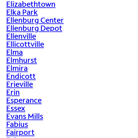
Elizabethtown
Elka Park
Ellenburg Center
Ellenburg Depot
Ellenville
Ellicottville
Elma
Elmhurst
Elmira
Endicott
Erieville
Erin
Esperance
Essex
Evans Mills
Fabius
Fairport