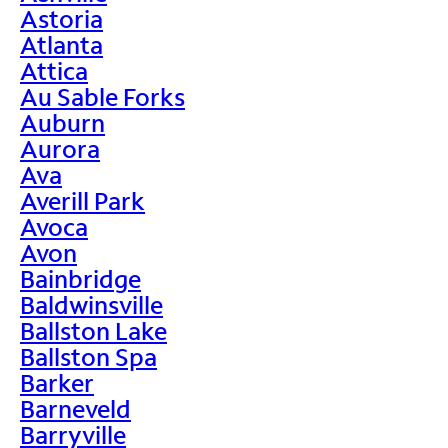
Astoria
Atlanta
Attica
Au Sable Forks
Auburn
Aurora
Ava
Averill Park
Avoca
Avon
Bainbridge
Baldwinsville
Ballston Lake
Ballston Spa
Barker
Barneveld
Barryville