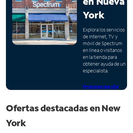
en
Nueva
Administrar
York
cuenta
Encuentra
Explora los servicios
una
de Internet, TV y
tienda
móvil de Spectrum
en línea o visítanos
en la tienda para
obtener ayuda de un
especialista.
Programa una cita
Ofertas destacadas en
New
York