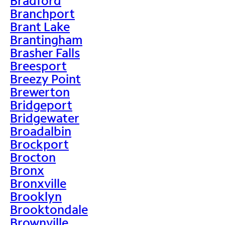
Bradford
Branchport
Brant Lake
Brantingham
Brasher Falls
Breesport
Breezy Point
Brewerton
Bridgeport
Bridgewater
Broadalbin
Brockport
Brocton
Bronx
Bronxville
Brooklyn
Brooktondale
Brownville