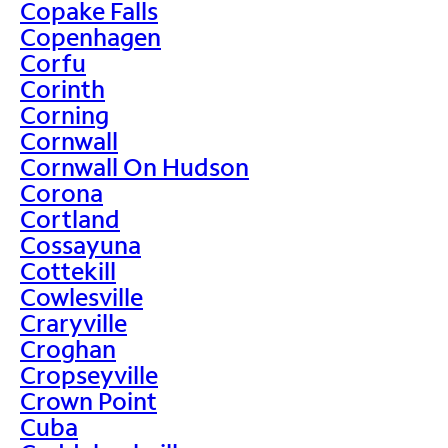
Copake Falls
Copenhagen
Corfu
Corinth
Corning
Cornwall
Cornwall On Hudson
Corona
Cortland
Cossayuna
Cottekill
Cowlesville
Craryville
Croghan
Cropseyville
Crown Point
Cuba