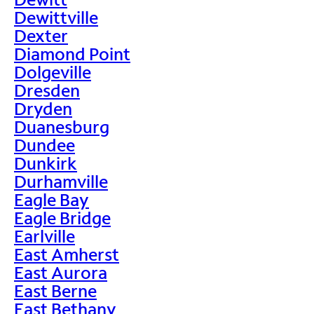
Dewittville
Dexter
Diamond Point
Dolgeville
Dresden
Dryden
Duanesburg
Dundee
Dunkirk
Durhamville
Eagle Bay
Eagle Bridge
Earlville
East Amherst
East Aurora
East Berne
East Bethany