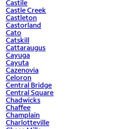
Castile
Castle Creek
Castleton
Castorland
Cato
Catskill
Cattaraugus
Cayuga
Cayuta
Cazenovia
Celoron
Central Bridge
Central Square
Chadwicks
Chaffee
Champlain
Charlotteville