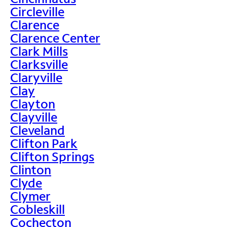
Circleville
Clarence
Clarence Center
Clark Mills
Clarksville
Claryville
Clay
Clayton
Clayville
Cleveland
Clifton Park
Clifton Springs
Clinton
Clyde
Clymer
Cobleskill
Cochecton