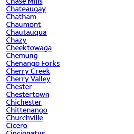
Chase Mills
Chateaugay
Chatham
Chaumont
Chautauqua
Chazy
Cheektowaga
Chemung
Chenango Forks
Cherry Creek
Cherry Valley
Chester
Chestertown
Chichester
Chittenango
Churchville
Cicero
Cincinnatus