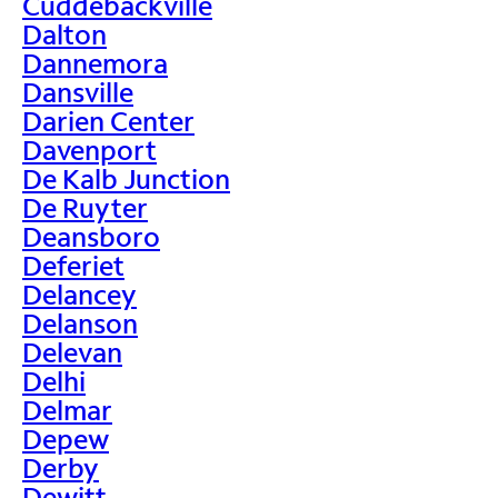
Cuddebackville
Dalton
Dannemora
Dansville
Darien Center
Davenport
De Kalb Junction
De Ruyter
Deansboro
Deferiet
Delancey
Delanson
Delevan
Delhi
Delmar
Depew
Derby
Dewitt