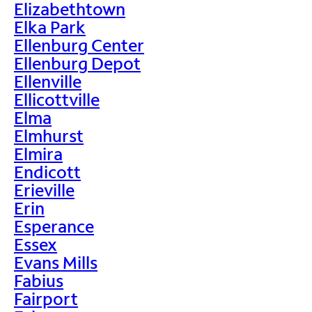
Elizabethtown
Elka Park
Ellenburg Center
Ellenburg Depot
Ellenville
Ellicottville
Elma
Elmhurst
Elmira
Endicott
Erieville
Erin
Esperance
Essex
Evans Mills
Fabius
Fairport