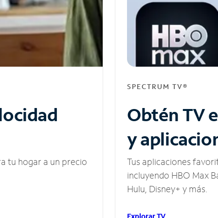
SPECTRUM TV®
elocidad
Obtén TV e
y aplicacio
ra tu hogar a un precio
Tus aplicaciones favori
incluyendo HBO Max Ba
Hulu, Disney+ y más.
Explorar TV