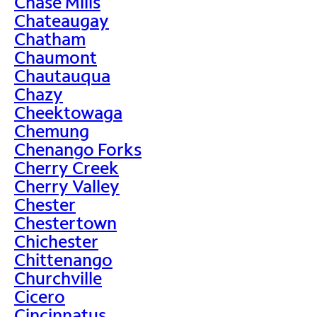
Chase Mills
Chateaugay
Chatham
Chaumont
Chautauqua
Chazy
Cheektowaga
Chemung
Chenango Forks
Cherry Creek
Cherry Valley
Chester
Chestertown
Chichester
Chittenango
Churchville
Cicero
Cincinnatus