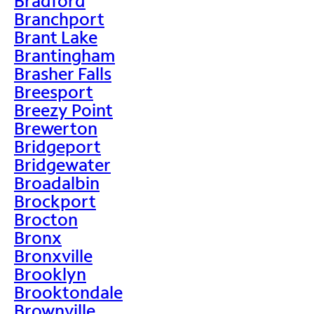
Bradford
Branchport
Brant Lake
Brantingham
Brasher Falls
Breesport
Breezy Point
Brewerton
Bridgeport
Bridgewater
Broadalbin
Brockport
Brocton
Bronx
Bronxville
Brooklyn
Brooktondale
Brownville