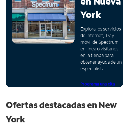
en
Nueva
Administrar
York
cuenta
Encuentra
Explora los servicios
una
de Internet, TV y
tienda
móvil de Spectrum
en línea o visítanos
en la tienda para
obtener ayuda de un
especialista.
Programa una cita
Ofertas destacadas en
New
York