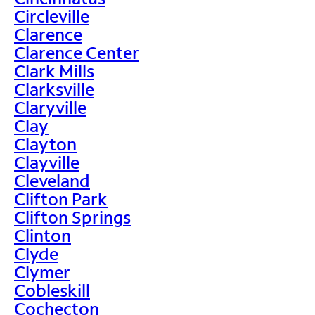
Circleville
Clarence
Clarence Center
Clark Mills
Clarksville
Claryville
Clay
Clayton
Clayville
Cleveland
Clifton Park
Clifton Springs
Clinton
Clyde
Clymer
Cobleskill
Cochecton