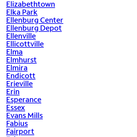
Elizabethtown
Elka Park
Ellenburg Center
Ellenburg Depot
Ellenville
Ellicottville
Elma
Elmhurst
Elmira
Endicott
Erieville
Erin
Esperance
Essex
Evans Mills
Fabius
Fairport