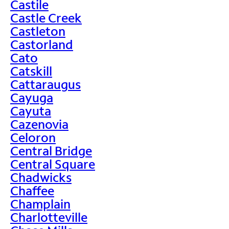
Castile
Castle Creek
Castleton
Castorland
Cato
Catskill
Cattaraugus
Cayuga
Cayuta
Cazenovia
Celoron
Central Bridge
Central Square
Chadwicks
Chaffee
Champlain
Charlotteville