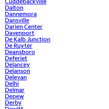
Cuddebackville
Dalton
Dannemora
Dansville
Darien Center
Davenport
De Kalb Junction
De Ruyter
Deansboro
Deferiet
Delancey
Delanson
Delevan
Delhi
Delmar
Depew
Derby
Dewitt