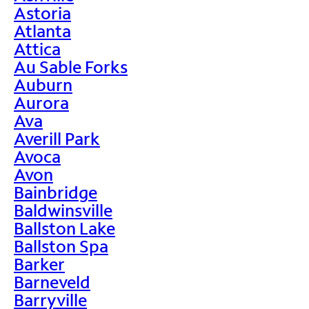
Astoria
Atlanta
Attica
Au Sable Forks
Auburn
Aurora
Ava
Averill Park
Avoca
Avon
Bainbridge
Baldwinsville
Ballston Lake
Ballston Spa
Barker
Barneveld
Barryville