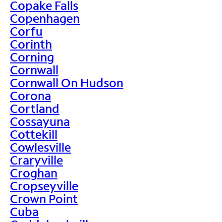
Copake Falls
Copenhagen
Corfu
Corinth
Corning
Cornwall
Cornwall On Hudson
Corona
Cortland
Cossayuna
Cottekill
Cowlesville
Craryville
Croghan
Cropseyville
Crown Point
Cuba