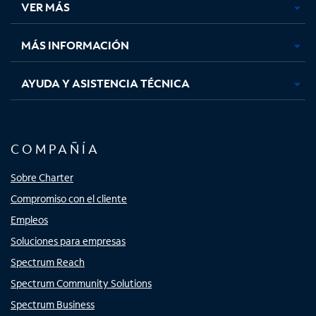
VER MÁS
pestaña
pestaña
pestaña
pestaña
nueva
nueva
nueva
nueva
MÁS INFORMACIÓN
AYUDA Y ASISTENCIA TÉCNICA
COMPAÑÍA
Sobre Charter
Compromiso con el cliente
Empleos
Soluciones para empresas
Spectrum Reach
Spectrum Community Solutions
Spectrum Business