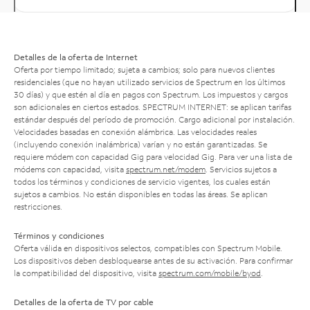
Detalles de la oferta de Internet
Oferta por tiempo limitado; sujeta a cambios; solo para nuevos clientes
residenciales (que no hayan utilizado servicios de Spectrum en los últimos
30 días) y que estén al día en pagos con Spectrum. Los impuestos y cargos
son adicionales en ciertos estados. SPECTRUM INTERNET: se aplican tarifas
estándar después del período de promoción. Cargo adicional por instalación.
Velocidades basadas en conexión alámbrica. Las velocidades reales
(incluyendo conexión inalámbrica) varían y no están garantizadas. Se
requiere módem con capacidad Gig para velocidad Gig. Para ver una lista de
módems con capacidad, visita
spectrum.net/modem
. Servicios sujetos a
todos los términos y condiciones de servicio vigentes, los cuales están
sujetos a cambios. No están disponibles en todas las áreas. Se aplican
restricciones.
Términos y condiciones
Oferta válida en dispositivos selectos, compatibles con Spectrum Mobile.
Los dispositivos deben desbloquearse antes de su activación. Para confirmar
la compatibilidad del dispositivo, visita
spectrum.com/mobile/byod
.
Detalles de la oferta de TV por cable