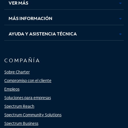
VER MÁS
pestaña
pestaña
pestaña
pestaña
nueva
nueva
nueva
nueva
MÁS INFORMACIÓN
AYUDA Y ASISTENCIA TÉCNICA
COMPAÑÍA
Sobre Charter
Compromiso con el cliente
Empleos
Soluciones para empresas
Spectrum Reach
Spectrum Community Solutions
Spectrum Business