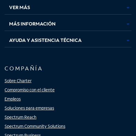
una
una
una
una
VER MÁS
pestaña
pestaña
pestaña
pestaña
nueva
nueva
nueva
nueva
MÁS INFORMACIÓN
AYUDA Y ASISTENCIA TÉCNICA
COMPAÑÍA
Sobre Charter
Compromiso con el cliente
Empleos
Soluciones para empresas
Spectrum Reach
Spectrum Community Solutions
Spectrum Business