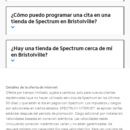
¿Cómo puedo programar una cita en una
tienda de Spectrum en Bristolville?
¿Hay una tienda de Spectrum cerca de mí
en Bristolville?
Detalles de la oferta de Internet
Oferta por tiempo limitado; sujeta a cambios; solo para nuevos clientes
residenciales (que no hayan utilizado servicios de Spectrum en los últimos
30 días) y que estén al día en pagos con Spectrum. Los impuestos y cargos
son adicionales en ciertos estados. SPECTRUM INTERNET: se aplican tarifas
estándar después del período de promoción. Cargo adicional por instalación.
Velocidades basadas en conexión alámbrica. Las velocidades reales
(incluyendo conexión inalámbrica) varían y no están garantizadas. Se
requiere módem con capacidad Gig para velocidad Gig. Para ver una lista de