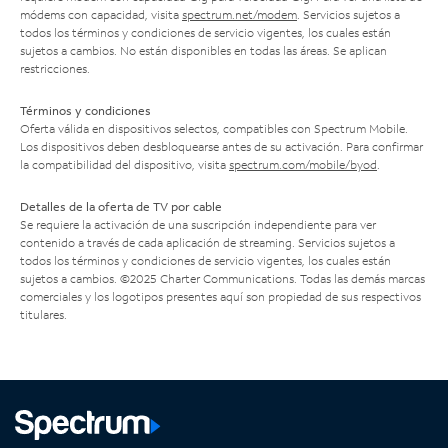
módems con capacidad, visita
spectrum.net/modem
. Servicios sujetos a
todos los términos y condiciones de servicio vigentes, los cuales están
sujetos a cambios. No están disponibles en todas las áreas. Se aplican
restricciones.
Términos y condiciones
Oferta válida en dispositivos selectos, compatibles con Spectrum Mobile.
Los dispositivos deben desbloquearse antes de su activación. Para confirmar
la compatibilidad del dispositivo, visita
spectrum.com/mobile/byod
.
Detalles de la oferta de TV por cable
Se requiere la activación de una suscripción independiente para ver
contenido a través de cada aplicación de streaming. Servicios sujetos a
todos los términos y condiciones de servicio vigentes, los cuales están
sujetos a cambios. ©2025 Charter Communications. Todas las demás marcas
comerciales y los logotipos presentes aquí son propiedad de sus respectivos
titulares.