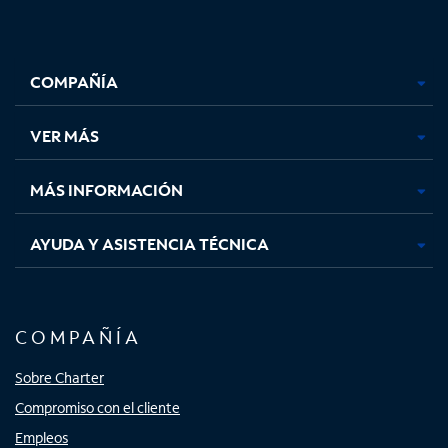
Facebook,
Instagram,
Youtube,
X,
se
se
se
se
COMPAÑÍA
abre
abre
abre
abre
en
en
en
en
una
una
una
una
VER MÁS
pestaña
pestaña
pestaña
pestaña
nueva
nueva
nueva
nueva
MÁS INFORMACIÓN
AYUDA Y ASISTENCIA TÉCNICA
COMPAÑÍA
Sobre Charter
Compromiso con el cliente
Empleos