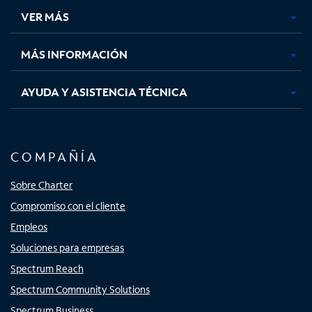
una
una
una
una
VER MÁS
pestaña
pestaña
pestaña
pestaña
nueva
nueva
nueva
nueva
MÁS INFORMACIÓN
AYUDA Y ASISTENCIA TÉCNICA
COMPAÑÍA
Sobre Charter
Compromiso con el cliente
Empleos
Soluciones para empresas
Spectrum Reach
Spectrum Community Solutions
Spectrum Business