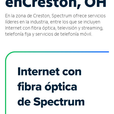
en
Creston, OH
Administrar
En la zona de Creston, Spectrum ofrece servicios
cuenta
Encuentra
líderes en la industria, entre los que se incluyen
una
Internet con fibra óptica, televisión y streaming,
tienda
telefonía fija y servicios de telefonía móvil.