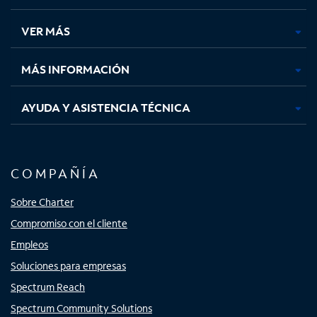
en
en
en
en
una
una
una
una
VER MÁS
pestaña
pestaña
pestaña
pestaña
nueva
nueva
nueva
nueva
MÁS INFORMACIÓN
AYUDA Y ASISTENCIA TÉCNICA
COMPAÑÍA
Sobre Charter
Compromiso con el cliente
Empleos
Soluciones para empresas
Spectrum Reach
Spectrum Community Solutions