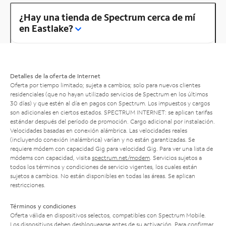
¿Hay una tienda de Spectrum cerca de mí
en Eastlake?
Detalles de la oferta de Internet
Oferta por tiempo limitado; sujeta a cambios; solo para nuevos clientes
residenciales (que no hayan utilizado servicios de Spectrum en los últimos
30 días) y que estén al día en pagos con Spectrum. Los impuestos y cargos
son adicionales en ciertos estados. SPECTRUM INTERNET: se aplican tarifas
estándar después del período de promoción. Cargo adicional por instalación.
Velocidades basadas en conexión alámbrica. Las velocidades reales
(incluyendo conexión inalámbrica) varían y no están garantizadas. Se
requiere módem con capacidad Gig para velocidad Gig. Para ver una lista de
módems con capacidad, visita
spectrum.net/modem
. Servicios sujetos a
todos los términos y condiciones de servicio vigentes, los cuales están
sujetos a cambios. No están disponibles en todas las áreas. Se aplican
restricciones.
Términos y condiciones
Oferta válida en dispositivos selectos, compatibles con Spectrum Mobile.
Los dispositivos deben desbloquearse antes de su activación. Para confirmar