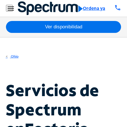
Residencial
call
Ordena ya
Business
Paquetes
Ver disponibilidad
Internet
TV
Ohio
Móvil
Teléfono
Servicios de
Residencial
Business
Spectrum
Contáctanos
Inglés