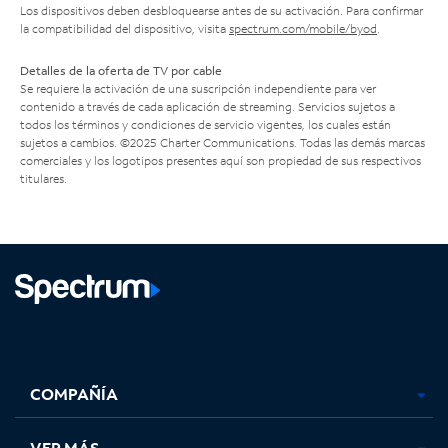
Los dispositivos deben desbloquearse antes de su activación. Para confirmar
la compatibilidad del dispositivo, visita
spectrum.com/mobile/byod
.
Detalles de la oferta de TV por cable
Se requiere la activación de una suscripción independiente para ver
contenido a través de cada aplicación de streaming. Servicios sujetos a
todos los términos y condiciones de servicio vigentes, los cuales están
sujetos a cambios. ©2025 Charter Communications. Todas las demás marcas
comerciales y los logotipos presentes aquí son propiedad de sus respectivos
titulares.
Facebook,
Instagram,
Youtube,
X,
se
se
se
se
COMPAÑÍA
abre
abre
abre
abre
en
en
en
en
una
una
una
una
VER MÁS