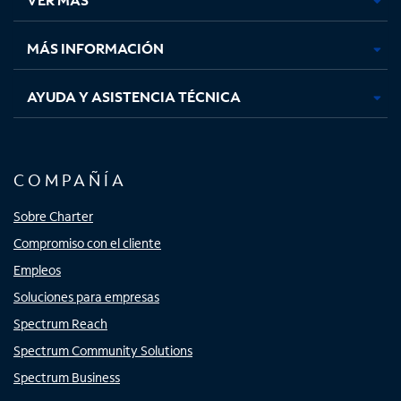
pestaña
pestaña
pestaña
pestaña
nueva
nueva
nueva
nueva
MÁS INFORMACIÓN
AYUDA Y ASISTENCIA TÉCNICA
COMPAÑÍA
Sobre Charter
Compromiso con el cliente
Empleos
Soluciones para empresas
Spectrum Reach
Spectrum Community Solutions
Spectrum Business