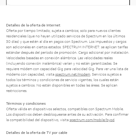
Detalles de la oferta de Internet
Oferta por tiempo limitado; sujeta a cambios; solo para nuevos clientes
residenciales (que no hayan utilizado servicios de Spectrum en los últimos
30 días) y que estén al día en pagos con Spectrum. Los impuestos y cargos
son adicionales en ciertos estados. SPECTRUM INTERNET: se aplican tarifas
estándar después del período de promoción. Cargo adicional por instalación.
Velocidades basadas en conexión alámbrica. Las velocidades reales
(incluyendo conexión inalámbrica) varían y no están garantizadas. Se
requiere módem con capacidad Gig para velocidad Gig. Para ver una lista de
módems con capacidad, visita
spectrum.net/modem
. Servicios sujetos a
todos los términos y condiciones de servicio vigentes, los cuales están
sujetos a cambios. No están disponibles en todas las áreas. Se aplican
restricciones.
Términos y condiciones
Oferta válida en dispositivos selectos, compatibles con Spectrum Mobile.
Los dispositivos deben desbloquearse antes de su activación. Para confirmar
la compatibilidad del dispositivo, visita
spectrum.com/mobile/byod
.
Detalles de la oferta de TV por cable