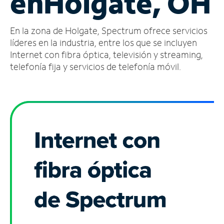
en
Holgate, OH
Administrar
En la zona de Holgate, Spectrum ofrece servicios
cuenta
Encuentra
líderes en la industria, entre los que se incluyen
una
Internet con fibra óptica, televisión y streaming,
tienda
telefonía fija y servicios de telefonía móvil.