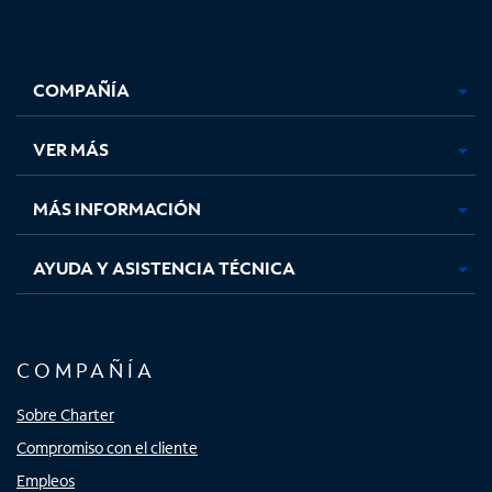
Facebook,
Instagram,
Youtube,
X,
se
se
se
se
COMPAÑÍA
abre
abre
abre
abre
en
en
en
en
una
una
una
una
VER MÁS
pestaña
pestaña
pestaña
pestaña
nueva
nueva
nueva
nueva
MÁS INFORMACIÓN
AYUDA Y ASISTENCIA TÉCNICA
COMPAÑÍA
Sobre Charter
Compromiso con el cliente
Empleos