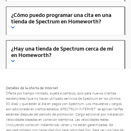
¿Cómo puedo programar una cita en una
tienda de Spectrum en Homeworth?
¿Hay una tienda de Spectrum cerca de mí
en Homeworth?
Detalles de la oferta de Internet
Oferta por tiempo limitado; sujeta a cambios; solo para nuevos clientes
residenciales (que no hayan utilizado servicios de Spectrum en los últimos
30 días) y que estén al día en pagos con Spectrum. Los impuestos y cargos
son adicionales en ciertos estados. SPECTRUM INTERNET: se aplican tarifas
estándar después del período de promoción. Cargo adicional por instalación.
Velocidades basadas en conexión alámbrica. Las velocidades reales
(incluyendo conexión inalámbrica) varían y no están garantizadas. Se
requiere módem con capacidad Gig para velocidad Gig. Para ver una lista de