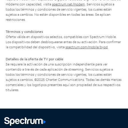
módems con capacidad, visita
spectrum.net/modem
. Servicios sujetos a
todos los términos y condiciones de servicio vigentes, los cuales están
sujetos a cambios. No están disponibles en todas las áreas. Se aplican
restricciones.
Términos y condiciones
Oferta válida en dispositivos selectos, compatibles con Spectrum Mobile.
Los dispositivos deben desbloquearse antes de su activación. Para confirmar
la compatibilidad del dispositivo, visita
spectrum.com/mobile/byod
.
Detalles de la oferta de TV por cable
Se requiere la activación de una suscripción independiente para ver
contenido a través de cada aplicación de streaming. Servicios sujetos a
todos los términos y condiciones de servicio vigentes, los cuales están
sujetos a cambios. ©2025 Charter Communications. Todas las demás marcas
comerciales y los logotipos presentes aquí son propiedad de sus respectivos
titulares.