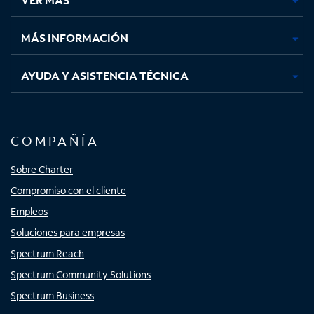
pestaña
pestaña
pestaña
pestaña
nueva
nueva
nueva
nueva
MÁS INFORMACIÓN
AYUDA Y ASISTENCIA TÉCNICA
COMPAÑÍA
Sobre Charter
Compromiso con el cliente
Empleos
Soluciones para empresas
Spectrum Reach
Spectrum Community Solutions
Spectrum Business