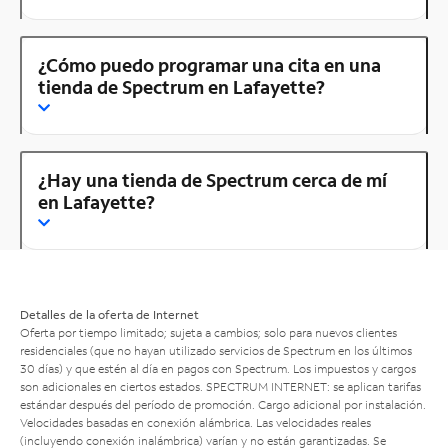
¿Cómo puedo programar una cita en una
tienda de Spectrum en Lafayette?
¿Hay una tienda de Spectrum cerca de mí
en Lafayette?
Detalles de la oferta de Internet
Oferta por tiempo limitado; sujeta a cambios; solo para nuevos clientes
residenciales (que no hayan utilizado servicios de Spectrum en los últimos
30 días) y que estén al día en pagos con Spectrum. Los impuestos y cargos
son adicionales en ciertos estados. SPECTRUM INTERNET: se aplican tarifas
estándar después del período de promoción. Cargo adicional por instalación.
Velocidades basadas en conexión alámbrica. Las velocidades reales
(incluyendo conexión inalámbrica) varían y no están garantizadas. Se