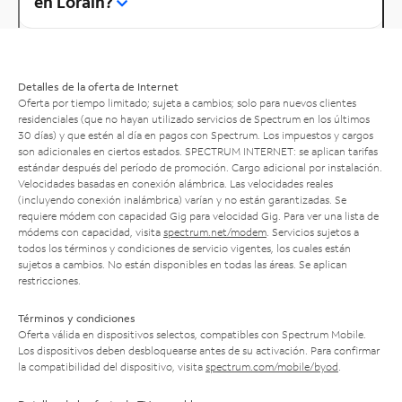
en Lorain?
Detalles de la oferta de Internet
Oferta por tiempo limitado; sujeta a cambios; solo para nuevos clientes
residenciales (que no hayan utilizado servicios de Spectrum en los últimos
30 días) y que estén al día en pagos con Spectrum. Los impuestos y cargos
son adicionales en ciertos estados. SPECTRUM INTERNET: se aplican tarifas
estándar después del período de promoción. Cargo adicional por instalación.
Velocidades basadas en conexión alámbrica. Las velocidades reales
(incluyendo conexión inalámbrica) varían y no están garantizadas. Se
requiere módem con capacidad Gig para velocidad Gig. Para ver una lista de
módems con capacidad, visita
spectrum.net/modem
. Servicios sujetos a
todos los términos y condiciones de servicio vigentes, los cuales están
sujetos a cambios. No están disponibles en todas las áreas. Se aplican
restricciones.
Términos y condiciones
Oferta válida en dispositivos selectos, compatibles con Spectrum Mobile.
Los dispositivos deben desbloquearse antes de su activación. Para confirmar
la compatibilidad del dispositivo, visita
spectrum.com/mobile/byod
.