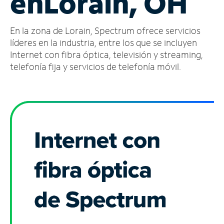
en
Lorain, OH
Administrar
En la zona de Lorain, Spectrum ofrece servicios
cuenta
Encuentra
líderes en la industria, entre los que se incluyen
una
Internet con fibra óptica, televisión y streaming,
tienda
telefonía fija y servicios de telefonía móvil.