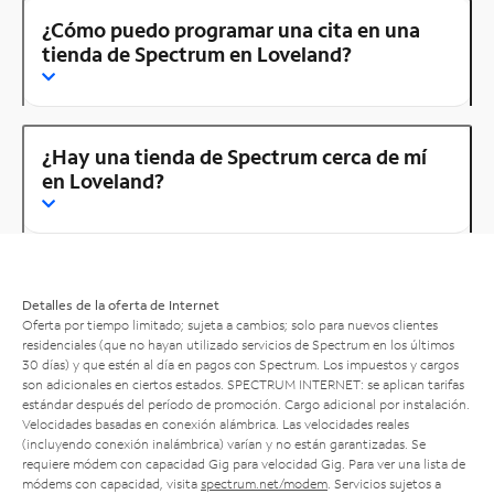
¿Cómo puedo programar una cita en una
tienda de Spectrum en Loveland?
¿Hay una tienda de Spectrum cerca de mí
en Loveland?
Detalles de la oferta de Internet
Oferta por tiempo limitado; sujeta a cambios; solo para nuevos clientes
residenciales (que no hayan utilizado servicios de Spectrum en los últimos
30 días) y que estén al día en pagos con Spectrum. Los impuestos y cargos
son adicionales en ciertos estados. SPECTRUM INTERNET: se aplican tarifas
estándar después del período de promoción. Cargo adicional por instalación.
Velocidades basadas en conexión alámbrica. Las velocidades reales
(incluyendo conexión inalámbrica) varían y no están garantizadas. Se
requiere módem con capacidad Gig para velocidad Gig. Para ver una lista de
módems con capacidad, visita
spectrum.net/modem
. Servicios sujetos a