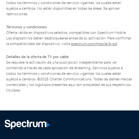
todos los términos y condiciones de servicio vigentes, los cuales están
sujetos a cambios. No están disponibles en todas las áreas. Se aplican
restricciones.
Términos y condiciones
Oferta válida en dispositivos selectos, compatibles con Spectrum Mobile.
Los dispositivos deben desbloquearse antes de su activación. Para confirmar
la compatibilidad del dispositivo, visita
spectrum.com/mobile/byod
.
Detalles de la oferta de TV por cable
Se requiere la activación de una suscripción independiente para ver
contenido a través de cada aplicación de streaming. Servicios sujetos a
todos los términos y condiciones de servicio vigentes, los cuales están
sujetos a cambios. ©2025 Charter Communications. Todas las demás marcas
comerciales y los logotipos presentes aquí son propiedad de sus respectivos
titulares.