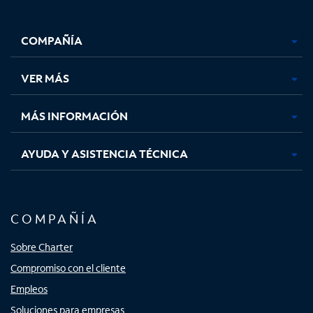
Facebook,
Instagram,
Youtube,
X,
se
se
se
se
COMPAÑÍA
abre
abre
abre
abre
en
en
en
en
una
una
una
una
VER MÁS
pestaña
pestaña
pestaña
pestaña
nueva
nueva
nueva
nueva
MÁS INFORMACIÓN
AYUDA Y ASISTENCIA TÉCNICA
COMPAÑÍA
Sobre Charter
Compromiso con el cliente
Empleos
Soluciones para empresas