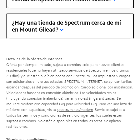
¿Hay una tienda de Spectrum cerca de mí
en Mount Gilead?
Detalles de la oferta de Internet
Oferta por tiempo limitado; sujeta a cambios; solo para nuevos clientes
residenciales (que no hayan utilizado servicios de Spectrum en los últimos
30 días) y que estén al día en pagos con Spectrum. Los impuestos y cargos
son adicionales en ciertos estados. SPECTRUM INTERNET: se aplican tarifas
estándar después del período de promoción. Cargo adicional por instalación.
Velocidades basadas en conexión alámbrica. Las velocidades reales
(incluyendo conexión inalámbrica) varían y no están garantizadas. Se
requiere módem con capacidad Gig para velocidad Gig. Para ver una lista de
módems con capacidad, visita
spectrum.net/modem
. Servicios sujetos a
todos los términos y condiciones de servicio vigentes, los cuales están
sujetos a cambios. No están disponibles en todas las áreas. Se aplican
restricciones.
Términos y condiciones