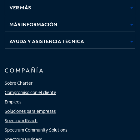
una
una
una
una
VER MÁS
pestaña
pestaña
pestaña
pestaña
nueva
nueva
nueva
nueva
MÁS INFORMACIÓN
AYUDA Y ASISTENCIA TÉCNICA
COMPAÑÍA
Sobre Charter
Compromiso con el cliente
Empleos
Soluciones para empresas
Spectrum Reach
Spectrum Community Solutions
Spectrum Business