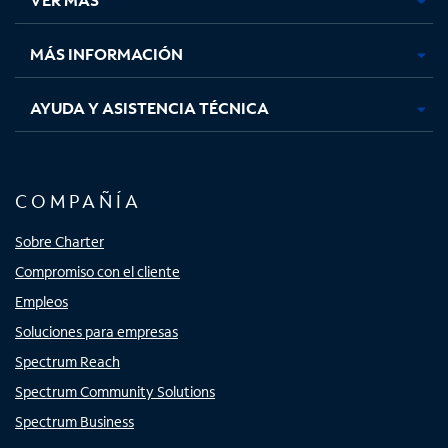
pestaña
pestaña
pestaña
pestaña
nueva
nueva
nueva
nueva
MÁS INFORMACIÓN
AYUDA Y ASISTENCIA TÉCNICA
COMPAÑÍA
Sobre Charter
Compromiso con el cliente
Empleos
Soluciones para empresas
Spectrum Reach
Spectrum Community Solutions
Spectrum Business