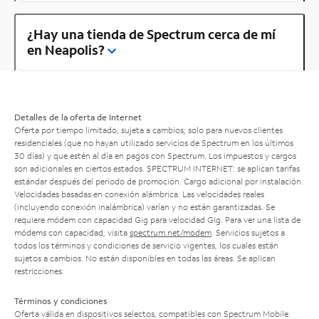
¿Hay una tienda de Spectrum cerca de mí
en Neapolis?
Detalles de la oferta de Internet
Oferta por tiempo limitado; sujeta a cambios; solo para nuevos clientes
residenciales (que no hayan utilizado servicios de Spectrum en los últimos
30 días) y que estén al día en pagos con Spectrum. Los impuestos y cargos
son adicionales en ciertos estados. SPECTRUM INTERNET: se aplican tarifas
estándar después del período de promoción. Cargo adicional por instalación.
Velocidades basadas en conexión alámbrica. Las velocidades reales
(incluyendo conexión inalámbrica) varían y no están garantizadas. Se
requiere módem con capacidad Gig para velocidad Gig. Para ver una lista de
módems con capacidad, visita
spectrum.net/modem
. Servicios sujetos a
todos los términos y condiciones de servicio vigentes, los cuales están
sujetos a cambios. No están disponibles en todas las áreas. Se aplican
restricciones.
Términos y condiciones
Oferta válida en dispositivos selectos, compatibles con Spectrum Mobile.