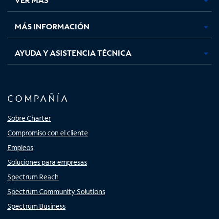
pestaña
pestaña
pestaña
pestaña
nueva
nueva
nueva
nueva
MÁS INFORMACIÓN
AYUDA Y ASISTENCIA TÉCNICA
COMPAÑÍA
Sobre Charter
Compromiso con el cliente
Empleos
Soluciones para empresas
Spectrum Reach
Spectrum Community Solutions
Spectrum Business