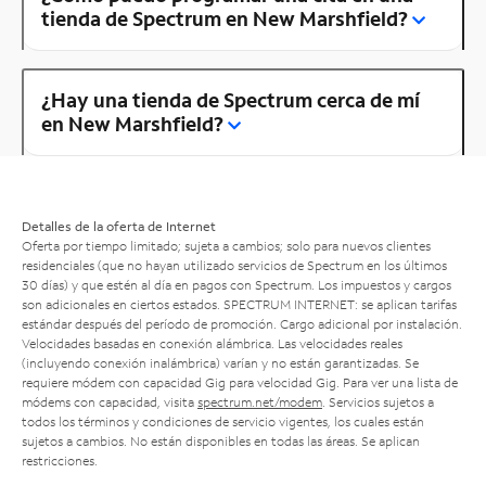
tienda de Spectrum en New Marshfield?
¿Hay una tienda de Spectrum cerca de mí
en New Marshfield?
Detalles de la oferta de Internet
Oferta por tiempo limitado; sujeta a cambios; solo para nuevos clientes
residenciales (que no hayan utilizado servicios de Spectrum en los últimos
30 días) y que estén al día en pagos con Spectrum. Los impuestos y cargos
son adicionales en ciertos estados. SPECTRUM INTERNET: se aplican tarifas
estándar después del período de promoción. Cargo adicional por instalación.
Velocidades basadas en conexión alámbrica. Las velocidades reales
(incluyendo conexión inalámbrica) varían y no están garantizadas. Se
requiere módem con capacidad Gig para velocidad Gig. Para ver una lista de
módems con capacidad, visita
spectrum.net/modem
. Servicios sujetos a
todos los términos y condiciones de servicio vigentes, los cuales están
sujetos a cambios. No están disponibles en todas las áreas. Se aplican
restricciones.