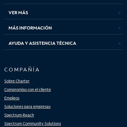
en
en
en
en
una
una
una
una
VER MÁS
pestaña
pestaña
pestaña
pestaña
nueva
nueva
nueva
nueva
MÁS INFORMACIÓN
AYUDA Y ASISTENCIA TÉCNICA
COMPAÑÍA
Sobre Charter
Compromiso con el cliente
Empleos
Soluciones para empresas
Spectrum Reach
Spectrum Community Solutions