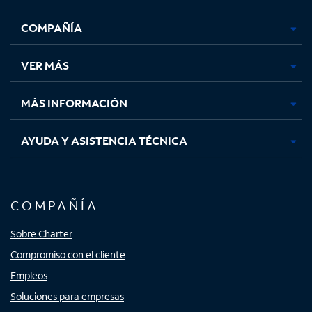
se
se
se
se
COMPAÑÍA
abre
abre
abre
abre
en
en
en
en
una
una
una
una
VER MÁS
pestaña
pestaña
pestaña
pestaña
nueva
nueva
nueva
nueva
MÁS INFORMACIÓN
AYUDA Y ASISTENCIA TÉCNICA
COMPAÑÍA
Sobre Charter
Compromiso con el cliente
Empleos
Soluciones para empresas