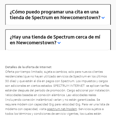
¿Cómo puedo programar una cita en una
tienda de Spectrum en Newcomerstown?
¿Hay una tienda de Spectrum cerca de mí
en Newcomerstown?
Detalles de la oferta de Internet
Oferta por tiempo limitado; sujeta a cambios; solo para nuevos clientes
residenciales (que no hayan utilizado servicios de Spectrum en los últimos
30 días) y que estén al día en pagos con Spectrum. Los impuestos y cargos
son adicionales en ciertos estados. SPECTRUM INTERNET: se aplican tarifas
estándar después del período de promoción. Cargo adicional por instalación.
Velocidades basadas en conexión alámbrica. Las velocidades reales
(incluyendo conexión inalámbrica) varían y no están garantizadas. Se
requiere módem con capacidad Gig para velocidad Gig. Para ver una lista de
módems con capacidad, visita
spectrum.net/modem
. Servicios sujetos a
todos los términos y condiciones de servicio vigentes, los cuales están