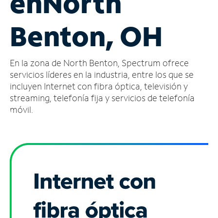
en
North
Administrar
Benton, OH
cuenta
Encuentra
una
En la zona de North Benton, Spectrum ofrece
tienda
servicios líderes en la industria, entre los que se
incluyen Internet con fibra óptica, televisión y
streaming, telefonía fija y servicios de telefonía
móvil.