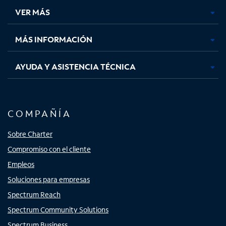
una
una
una
una
VER MÁS
pestaña
pestaña
pestaña
pestaña
nueva
nueva
nueva
nueva
MÁS INFORMACIÓN
AYUDA Y ASISTENCIA TÉCNICA
COMPAÑÍA
Sobre Charter
Compromiso con el cliente
Empleos
Soluciones para empresas
Spectrum Reach
Spectrum Community Solutions
Spectrum Business