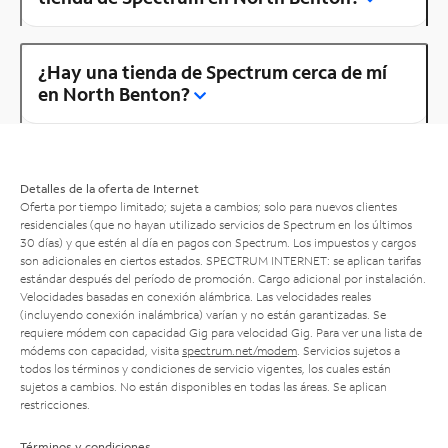
¿Hay una tienda de Spectrum cerca de mí
en North Benton?
Detalles de la oferta de Internet
Oferta por tiempo limitado; sujeta a cambios; solo para nuevos clientes
residenciales (que no hayan utilizado servicios de Spectrum en los últimos
30 días) y que estén al día en pagos con Spectrum. Los impuestos y cargos
son adicionales en ciertos estados. SPECTRUM INTERNET: se aplican tarifas
estándar después del período de promoción. Cargo adicional por instalación.
Velocidades basadas en conexión alámbrica. Las velocidades reales
(incluyendo conexión inalámbrica) varían y no están garantizadas. Se
requiere módem con capacidad Gig para velocidad Gig. Para ver una lista de
módems con capacidad, visita
spectrum.net/modem
. Servicios sujetos a
todos los términos y condiciones de servicio vigentes, los cuales están
sujetos a cambios. No están disponibles en todas las áreas. Se aplican
restricciones.
Términos y condiciones