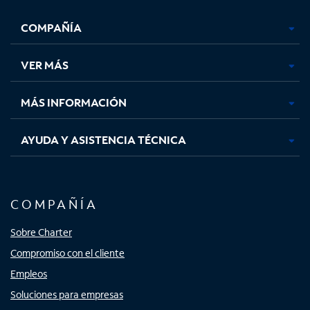
se
se
se
se
COMPAÑÍA
abre
abre
abre
abre
en
en
en
en
una
una
una
una
VER MÁS
pestaña
pestaña
pestaña
pestaña
nueva
nueva
nueva
nueva
MÁS INFORMACIÓN
AYUDA Y ASISTENCIA TÉCNICA
COMPAÑÍA
Sobre Charter
Compromiso con el cliente
Empleos
Soluciones para empresas