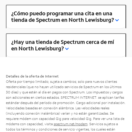
¿Cómo puedo programar una cita en una
tienda de Spectrum en North Lewisburg?
¿Hay una tienda de Spectrum cerca de mí
en North Lewisburg?
Detalles de la oferta de Internet
Oferta por tiempo limitado; sujeta a cambios; solo para nuevos clientes
residenciales (que no hayan utilizado servicios de Spectrum en los últimos
30 días) y que estén al día en pagos con Spectrum. Los impuestos y cargos
son adicionales en ciertos estados. SPECTRUM INTERNET: se aplican tarifas
estándar después del período de promoción. Cargo adicional por instalación.
Velocidades basadas en conexión alámbrica. Las velocidades reales
(incluyendo conexión inalámbrica) varían y no están garantizadas. Se
requiere módem con capacidad Gig para velocidad Gig. Para ver una lista de
módems con capacidad, visita
spectrum.net/modem
. Servicios sujetos a
todos los términos y condiciones de servicio vigentes, los cuales están