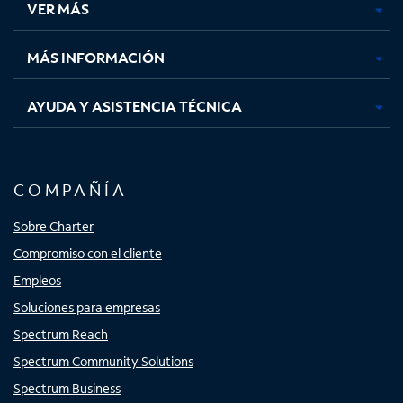
VER MÁS
pestaña
pestaña
pestaña
pestaña
nueva
nueva
nueva
nueva
MÁS INFORMACIÓN
AYUDA Y ASISTENCIA TÉCNICA
COMPAÑÍA
Sobre Charter
Compromiso con el cliente
Empleos
Soluciones para empresas
Spectrum Reach
Spectrum Community Solutions
Spectrum Business