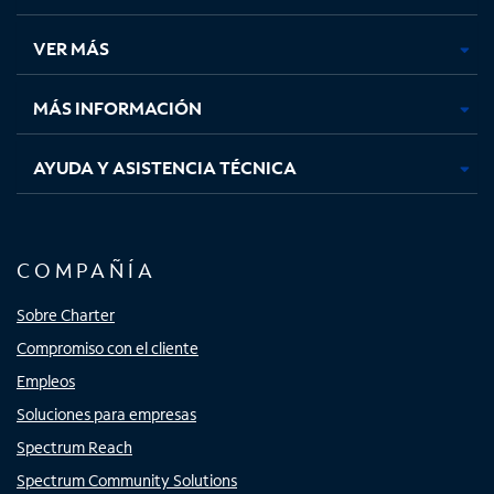
en
en
en
en
una
una
una
una
VER MÁS
pestaña
pestaña
pestaña
pestaña
nueva
nueva
nueva
nueva
MÁS INFORMACIÓN
AYUDA Y ASISTENCIA TÉCNICA
COMPAÑÍA
Sobre Charter
Compromiso con el cliente
Empleos
Soluciones para empresas
Spectrum Reach
Spectrum Community Solutions