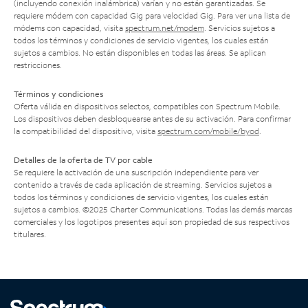
(incluyendo conexión inalámbrica) varían y no están garantizadas. Se
requiere módem con capacidad Gig para velocidad Gig. Para ver una lista de
módems con capacidad, visita
spectrum.net/modem
. Servicios sujetos a
todos los términos y condiciones de servicio vigentes, los cuales están
sujetos a cambios. No están disponibles en todas las áreas. Se aplican
restricciones.
Términos y condiciones
Oferta válida en dispositivos selectos, compatibles con Spectrum Mobile.
Los dispositivos deben desbloquearse antes de su activación. Para confirmar
la compatibilidad del dispositivo, visita
spectrum.com/mobile/byod
.
Detalles de la oferta de TV por cable
Se requiere la activación de una suscripción independiente para ver
contenido a través de cada aplicación de streaming. Servicios sujetos a
todos los términos y condiciones de servicio vigentes, los cuales están
sujetos a cambios. ©2025 Charter Communications. Todas las demás marcas
comerciales y los logotipos presentes aquí son propiedad de sus respectivos
titulares.