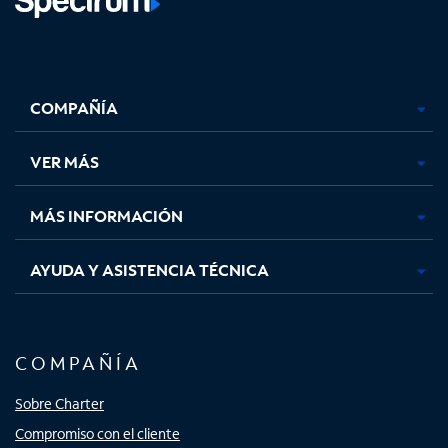
Facebook,
Instagram,
Youtube,
X,
se
se
se
se
COMPAÑÍA
abre
abre
abre
abre
en
en
en
en
una
una
una
una
VER MÁS
pestaña
pestaña
pestaña
pestaña
nueva
nueva
nueva
nueva
MÁS INFORMACIÓN
AYUDA Y ASISTENCIA TÉCNICA
COMPAÑÍA
Sobre Charter
Compromiso con el cliente