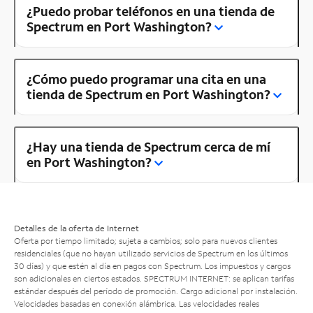
¿Puedo probar teléfonos en una tienda de
Spectrum en Port Washington?
¿Cómo puedo programar una cita en una
tienda de Spectrum en Port Washington?
¿Hay una tienda de Spectrum cerca de mí
en Port Washington?
Detalles de la oferta de Internet
Oferta por tiempo limitado; sujeta a cambios; solo para nuevos clientes
residenciales (que no hayan utilizado servicios de Spectrum en los últimos
30 días) y que estén al día en pagos con Spectrum. Los impuestos y cargos
son adicionales en ciertos estados. SPECTRUM INTERNET: se aplican tarifas
estándar después del período de promoción. Cargo adicional por instalación.
Velocidades basadas en conexión alámbrica. Las velocidades reales