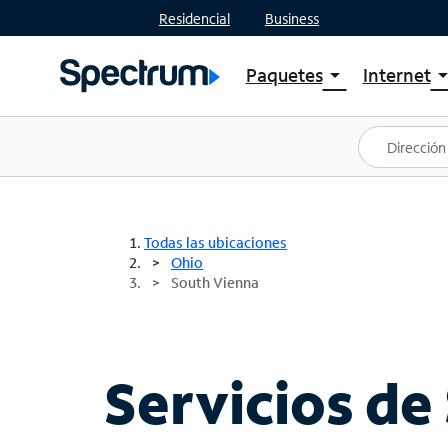
Residencial
Business
Paquetes
Internet
arrow_drop_down
arrow_drop
Ver paquetes
Spectr
Spectrum One
Planes
Mejores ofertas
Spectr
Ofertas en tu área
Intern
Todas las ubicaciones
Ohio
South Vienna
Servicios de