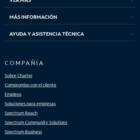
pestaña
pestaña
pestaña
pestaña
nueva
nueva
nueva
nueva
MÁS INFORMACIÓN
AYUDA Y ASISTENCIA TÉCNICA
COMPAÑÍA
Sobre Charter
Compromiso con el cliente
Empleos
Soluciones para empresas
Spectrum Reach
Spectrum Community Solutions
Spectrum Business