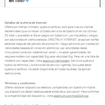
en Tiro?
Detalles de la oferta de Internet
Oferta por tiempo limitado; sujeta a cambios; solo para nuevos clientes
residenciales (que no hayan utilizado servicios de Spectrum en los últimos
30 días) y que estén al día en pagos con Spectrum. Los impuestos y cargos
son adicionales en ciertos estados. SPECTRUM INTERNET: se aplican tarifas
estándar después del período de promoción. Cargo adicional por instalación.
Velocidades basadas en conexión alámbrica. Las velocidades reales
(incluyendo conexión inalámbrica) varían y no están garantizadas. Se
requiere módem con capacidad Gig para velocidad Gig. Para ver una lista de
módems con capacidad, visita
spectrum.net/modem
. Servicios sujetos a
todos los términos y condiciones de servicio vigentes, los cuales están
sujetos a cambios. No están disponibles en todas las áreas. Se aplican
restricciones.
Términos y condiciones
Oferta válida en dispositivos selectos, compatibles con Spectrum Mobile.
Los dispositivos deben desbloquearse antes de su activación. Para confirmar
la compatibilidad del dispositivo, visita
spectrum.com/mobile/byod
.