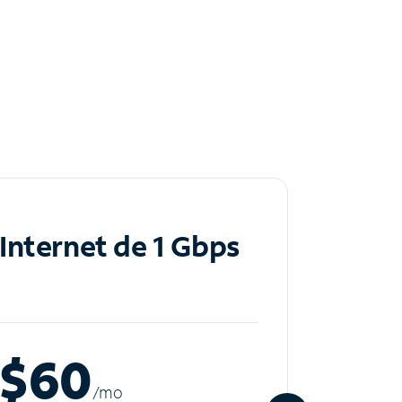
Internet de 1 Gbps
Inte
$60
$8
/m
o