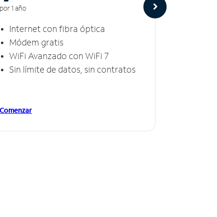
por 1 año
por 1 año
Internet con fibra óptica
Intern
Módem gratis
Módem
WiFi Avanzado con WiFi 7
Invinc
Sin límite de datos, sin contratos
Sin lí
Comenzar
Comenzar